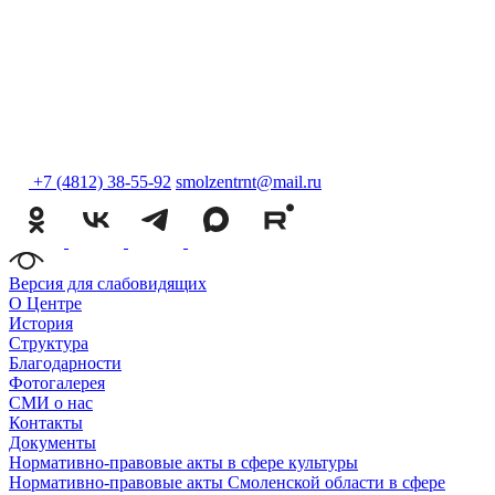
+7 (4812) 38-55-92
smolzentrnt@mail.ru
Версия для слабовидящих
О Центре
История
Структура
Благодарности
Фотогалерея
СМИ о нас
Контакты
Документы
Нормативно-правовые акты в сфере культуры
Нормативно-правовые акты Смоленской области в сфере