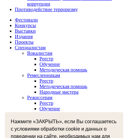
коррупции
Противодействие терроризму
Фестивали
Конкурсы
Выставки
Издания
Проекты
Специалистам
Вокалистам
Реестр
Обучение
Методическая помощь
Ремесленникам
Реестр
Методическая помощь
Народные мастера
Режиссерам
Реестр
Обучение
Хореографам
Реестр
Нажмите «ЗАКРЫТЬ», если Вы соглашаетесь
Обучение
с условиями обработки cookie и данных о
Музыкантам
поведении на сайте, необходимых нам для
Реестр