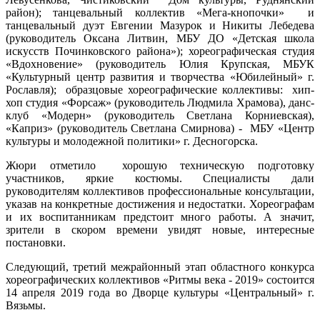
район); танцевальный коллектив «Мега-кнопочки» и
танцевальный дуэт Евгении Мазурок и Никиты Лебедева
(руководитель Оксана Литвин, МБУ ДО «Детская школа
искусств Починковского района»); хореографическая студия
«Вдохновение» (руководитель Юлия Крупская, МБУК
«Культурный центр развития и творчества «Юбилейный» г.
Рославля); образцовые хореографические коллективы: хип-
хоп студия «Форсаж» (руководитель Людмила Храмова), данс-
клуб «Модерн» (руководитель Светлана Корниевская),
«Каприз» (руководитель Светлана Смирнова) - МБУ «Центр
культуры и молодежной политики» г. Десногорска.
Жюри отметило хорошую техническую подготовку
участников, яркие костюмы. Специалисты дали
руководителям коллективов профессиональные консультации,
указав на конкретные достижения и недостатки. Хореографам
и их воспитанникам предстоит много работы. А значит,
зрители в скором времени увидят новые, интересные
постановки.
Следующий, третий межрайонный этап областного конкурса
хореографических коллективов «Ритмы века - 2019» состоится
14 апреля 2019 года во Дворце культуры «Центральный» г.
Вязьмы.