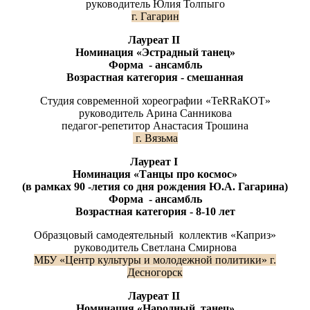
руководитель Юлия Толпыго
г. Гагарин
Лауреат
II
Номинация «Эстрадный танец»
Форма - ансамбль
Возрастная категория - смешанная
Студия современной хореографии «ТеRRaКОТ»
руководитель Арина Санникова
педагог-репетитор Анастасия Трошина
г. Вязьма
Лауреат
I
Номинация «Танцы про космос»
(в рамках 90 -летия со дня рождения Ю.А. Гагарина)
Форма - ансамбль
Возрастная категория - 8-10
лет
Образцовый самодеятельный коллектив «Каприз»
руководитель Светлана Смирнова
МБУ «Центр культуры и молодежной политики» г.
Десногорск
Лауреат
II
Номинация «Народный танец»