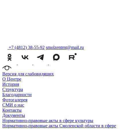
+7 (4812) 38-55-92
smolzentrnt@mail.ru
Версия для слабовидящих
О Центре
История
Структура
Благодарности
Фотогалерея
СМИ о нас
Контакты
Документы
Нормативно-правовые акты в сфере культуры
Нормативно-правовые акты Смоленской области в сфере