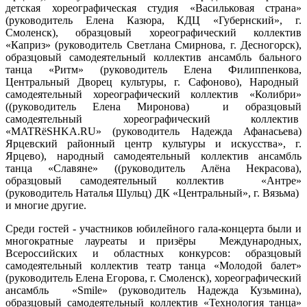
детская хореографическая студия «Васильковая страна»
(руководитель Елена Казюра, КДЦ «Губернский», г.
Смоленск), образцовый хореографический коллектив
«Каприз» (руководитель Светлана Смирнова, г. Десногорск),
образцовый самодеятельный коллектив ансамбль бального
танца «Ритм» (руководитель Елена Филиппенкова,
Центральный Дворец культуры, г. Сафоново), Народный
самодеятельный хореографический коллектив «Колибри»
((руководитель Елена Миронова) и образцовый
самодеятельный хореографический коллектив
«MATRëSHKA.RU» (руководитель Надежда Афанасьева)
Ярцевский районный центр культуры и искусства», г.
Ярцево), народный самодеятельный коллектив ансамбль
танца «Славяне» ((руководитель Алёна Некрасова),
образцовый самодеятельный коллектив «Антре»
(руководитель Наталья Шульц) ДК «Центральный», г. Вязьма)
и многие другие.
Среди гостей - участников юбилейного гала-концерта были и
многократные лауреаты и призёры Международных,
Всероссийских и областных конкурсов: образцовый
самодеятельный коллектив театр танца «Молодой балет»
(руководитель Елена Егорова, г. Смоленск), хореографический
ансамбль «Smile» (руководитель Надежда Кузьмина),
образцовый самодеятельный коллектив «Технология танца»