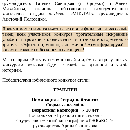
(руководитель Татьяна Савицкая (г. Ярцево)) и Алёна
Михайлова, солистка образцового самодеятельного
коллектива студии чечётки «MIX-TAP» (руководитель
Анатолий Полозенко).
Яркими моментами гала-концерта стали финальный массовый
танец всех участников конкурса, трогательные искренние
улыбки и громкие аплодисменты и отзывы восторженного
зрителя: «Эффектно, мощно, динамично! Атмосфера дружбы,
юности, таланта и бесконечных танцев»!
Мы говорим «Ритмам века» прощай и идём навстречу новым
конкурсам, которые будут с такой же длинной и яркой
историей.
Победителями юбилейного конкурса стали:
ГРАН-ПРИ
Номинация «Эстрадный танец»
Форма - ансамбль
Возрастная категория - 7-10
лет
Постановка «Правило пяти секунд»
Студия современной хореографии «ТеRRaКОТ»
руководитель Арина Санникова