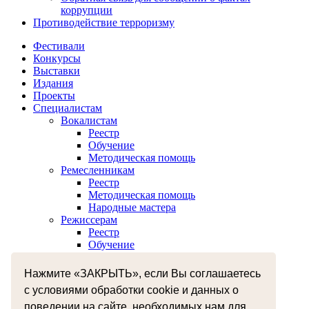
коррупции
Противодействие терроризму
Фестивали
Конкурсы
Выставки
Издания
Проекты
Специалистам
Вокалистам
Реестр
Обучение
Методическая помощь
Ремесленникам
Реестр
Методическая помощь
Народные мастера
Режиссерам
Реестр
Обучение
Хореографам
Реестр
Нажмите «ЗАКРЫТЬ», если Вы соглашаетесь
Обучение
с условиями обработки cookie и данных о
Музыкантам
поведении на сайте, необходимых нам для
Реестр