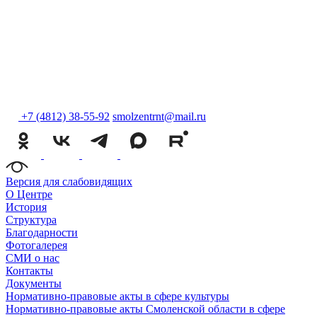
+7 (4812) 38-55-92
smolzentrnt@mail.ru
Версия для слабовидящих
О Центре
История
Структура
Благодарности
Фотогалерея
СМИ о нас
Контакты
Документы
Нормативно-правовые акты в сфере культуры
Нормативно-правовые акты Смоленской области в сфере