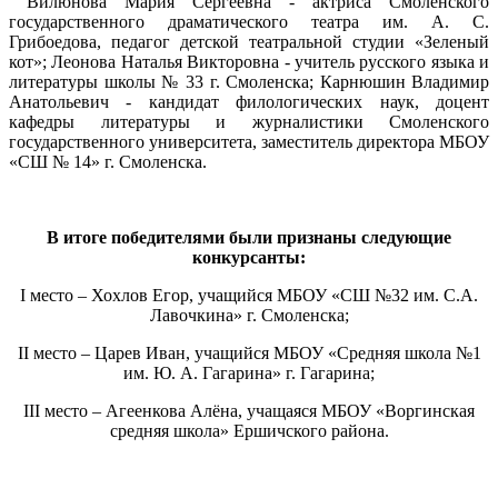
Вилюнова Мария Сергеевна - актриса Смоленского
государственного драматического театра им. А. С.
Грибоедова, педагог детской театральной студии «Зеленый
кот»; Леонова Наталья Викторовна - учитель русского языка и
литературы школы № 33 г. Смоленска; Карнюшин Владимир
Анатольевич - кандидат филологических наук, доцент
кафедры литературы и журналистики Смоленского
государственного университета, заместитель директора МБОУ
«СШ № 14» г. Смоленска.
В итоге победителями были признаны следующие
конкурсанты:
I место – Хохлов Егор, учащийся МБОУ «СШ №32 им. С.А.
Лавочкина» г. Смоленска;
II место – Царев Иван, учащийся МБОУ «Средняя школа №1
им. Ю. А. Гагарина» г. Гагарина;
III место – Агеенкова Алёна, учащаяся МБОУ «Воргинская
средняя школа» Ершичского района.