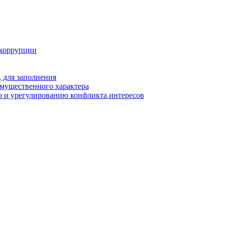
 коррупции
 для заполнения
 имущественного характера
 и урегулированию конфликта интересов