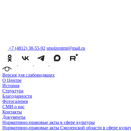
+7 (4812) 38-55-92
smolzentrnt@mail.ru
Версия для слабовидящих
О Центре
История
Структура
Благодарности
Фотогалерея
СМИ о нас
Контакты
Документы
Нормативно-правовые акты в сфере культуры
Нормативно-правовые акты Смоленской области в сфере культ