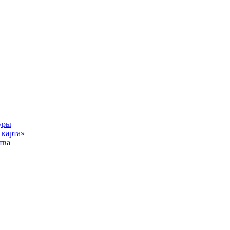
уры
карта»
тва