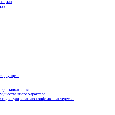
карта»
тва
 коррупции
 для заполнения
 имущественного характера
 и урегулированию конфликта интересов