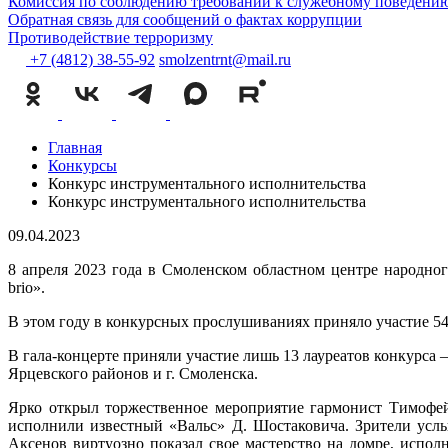
Комиссия по соблюдению требований к служебному поведению
Обратная связь для сообщений о фактах коррупции
Противодействие терроризму
+7 (4812) 38-55-92
smolzentrnt@mail.ru
Главная
Конкурсы
Конкурс инструментального исполнительства
Конкурс инструментального исполнительства
09.04.2023
8 апреля 2023 года в Смоленском областном центре народног
brio».
В этом году в конкурсных прослушиваниях приняло участие 54
В гала-концерте приняли участие лишь 13 лауреатов конкурса 
Ярцевского районов и г. Смоленска.
Ярко открыл торжественное мероприятие гармонист Тимофей
исполнили известный «Вальс» Д. Шостаковича. Зрители усл
Аксенов виртуозно показал свое мастерство на домре, испо