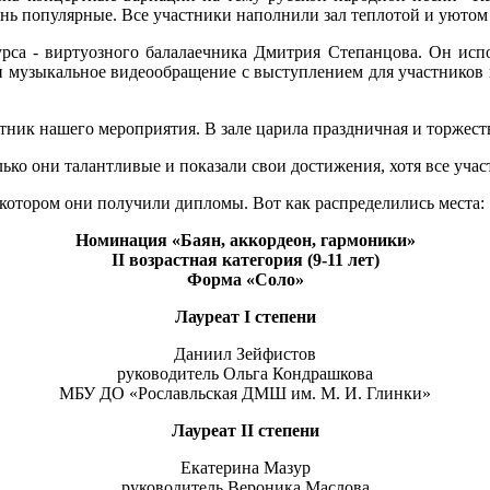
чень популярные. Все участники наполнили зал теплотой и уюто
рса - виртуозного балалаечника Дмитрия Степанцова. Он исп
и музыкальное видеообращение с выступлением для участников 
ник нашего мероприятия. В зале царила праздничная и торжест
ко они талантливые и показали свои достижения, хотя все учас
котором они получили дипломы. Вот как распределились места:
Номинация «Баян, аккордеон, гармоники»
II
возрастная категория (9-11 лет)
Форма «Соло»
Лауреат
I
степени
Даниил Зейфистов
руководитель Ольга Кондрашкова
МБУ ДО «Рославльская ДМШ им. М. И. Глинки»
Лауреат
II
степени
Екатерина Мазур
руководитель Вероника Маслова