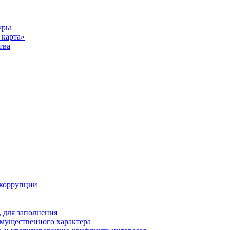
уры
карта»
тва
 коррупции
 для заполнения
 имущественного характера