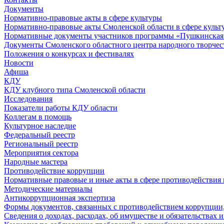
Документы
Нормативно-правовые акты в сфере культуры
Нормативно-правовые акты Смоленской области в сфере культ
Нормативные документы участников программы «Пушкинская 
Документы Смоленского областного центра народного творчес
Положения о конкурсах и фестивалях
Новости
Афиша
КДУ
КДУ клубного типа Смоленской области
Исследования
Показатели работы КДУ области
Коллегам в помощь
Культурное наследие
Федеральный реестр
Региональный реестр
Мероприятия сектора
Народные мастера
Противодействие коррупции
Нормативные правовые и иные акты в сфере противодействия
Методические материалы
Антикоррупционная экспертиза
Формы документов, связанных с противодействием коррупции,
Сведения о доходах, расходах, об имуществе и обязательствах