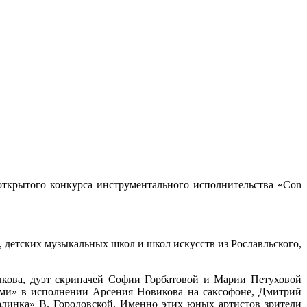
 открытого конкурса инструментального исполнительства «Con
, детских музыкальных школ и школ искусств из Рославльского,
кова, дуэт скрипачей Софии Горбатовой и Марии Петуховой
ями» в исполнении Арсения Новикова на саксофоне, Дмитрий
алинка» В. Городовской. Именно этих юных артистов зрители