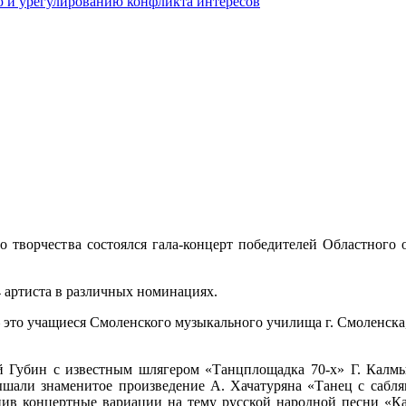
 и урегулированию конфликта интересов
о творчества состоялся гала-концерт победителей Областного
 артиста в различных номинациях.
– это учащиеся Смоленского музыкального училища г. Смоленска
 Губин с известным шлягером «Танцплощадка 70-х» Г. Калмы
ышали знаменитое произведение А. Хачатуряна «Танец с сабл
лнив концертные вариации на тему русской народной песни «К