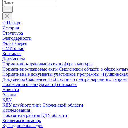
О Центре
История
Структура
Благодарности
Фотогалерея
СМИ о нас
Контакты
Документы
Нормативно-правовые акты в сфере культуры
Нормативно-правовые акты Смоленской области в сфере культ
Нормативные документы участников программы «Пушкинская 
Документы Смоленского областного центра народного творчес
Положения о конкурсах и фестивалях
Новости
Афиша
КДУ
КДУ клубного типа Смоленской области
Исследования
Показатели работы КДУ области
Коллегам в помощь
Культурное наследие