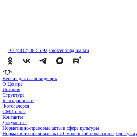
+7 (4812) 38-55-92
smolzentrnt@mail.ru
Версия для слабовидящих
О Центре
История
Структура
Благодарности
Фотогалерея
СМИ о нас
Контакты
Документы
Нормативно-правовые акты в сфере культуры
Нормативно-правовые акты Смоленской области в сфере культ