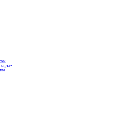
уры
карта»
тва