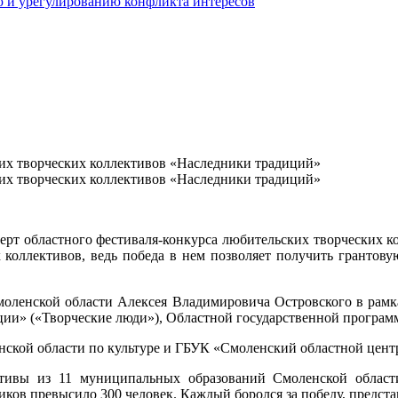
 и урегулированию конфликта интересов
ких творческих коллективов «Наследники традиций»
ких творческих коллективов «Наследники традиций»
онцерт областного фестиваля-конкурса любительских творческих 
оллективов, ведь победа в нем позволяет получить грантовую 
моленской области Алексея Владимировича Островского в рамка
ции» («Творческие люди»), Областной государственной програм
ской области по культуре и ГБУК «Смоленский областной центр
ктивы из 11 муниципальных образований Смоленской облас
ков превысило 300 человек. Каждый боролся за победу, предста