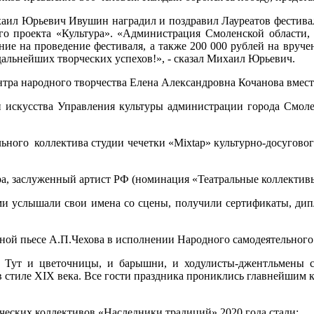
аил Юрьевич Ивушин наградил и поздравил Лауреатов фестивал
го проекта «Культура». «Администрация Смоленской области,
ие на проведение фестиваля, а также 200 000 рублей на вруче
альнейших творческих успехов!», - сказал Михаил Юрьевич.
тра народного творчества Елена Александровна Кочанова вмест
и искусства Управления культуры администрации города Смоле
льного коллектива студии чечетки «Mixtap» культурно-досугово
ра, заслуженный артист РФ (номинация «Театральные коллектив
и услышали свои имена со сцены, получили сертификаты, дипл
ой пьесе А.П.Чехова в исполнении Народного самодеятельного 
. Тут и цветочницы, и барышни, и ходулисты-джентльмены 
стиле XIX века. Все гости праздника прониклись главнейшим ку
ческих коллективов «Наследники традиций» 2020 года стали: