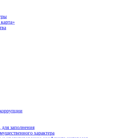
уры
карта»
тва
 коррупции
 для заполнения
 имущественного характера