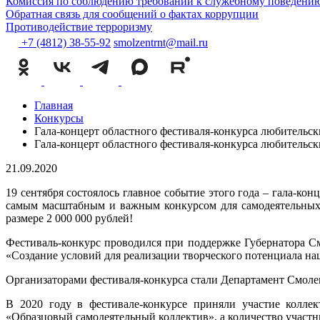
Комиссия по соблюдению требований к служебному поведению
Обратная связь для сообщений о фактах коррупции
Противодействие терроризму
+7 (4812) 38-55-92
smolzentrnt@mail.ru
Главная
Конкурсы
Гала-концерт областного фестиваля-конкурса любительс
Гала-концерт областного фестиваля-конкурса любительс
21.09.2020
19 сентября состоялось главное событие этого года – гала-к
самым масштабным и важным конкурсом для самодеятельных к
размере 2 000 000 рублей!
Фестиваль-конкурс проводился при поддержке Губернатора С
«Создание условий для реализации творческого потенциала на
Организаторами фестиваля-конкурса стали Департамент Смолен
В 2020 году в фестивале-конкурсе приняли участие колле
«Образцовый самодеятельный коллектив», а количество участни