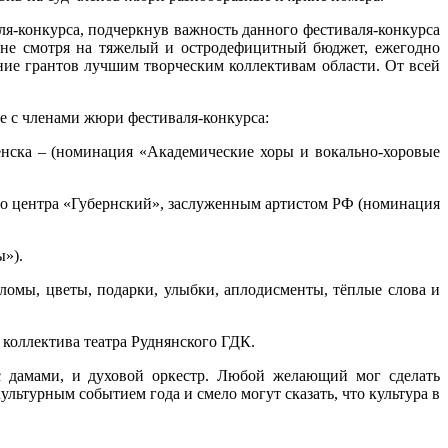
я-конкурса, подчеркнув важность данного фестиваля-конкурса
 не смотря на тяжелый и остродефицитный бюджет, ежегодно
ние грантов лучшим творческим коллективам области. От всей
е с членами жюри фестиваля-конкурса:
нска – (номинация «Академические хоры и вокально-хоровые
го центра «Губернский», заслуженным артистом РФ (номинация
ы»).
омы, цветы, подарки, улыбки, аплодисменты, тёплые слова и
коллектива театра Руднянского ГДК.
с дамами, и духовой оркестр. Любой желающий мог сделать
льтурным событием года и смело могут сказать, что культура в