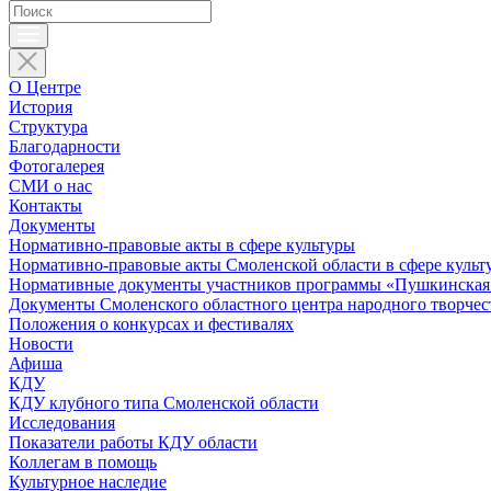
О Центре
История
Структура
Благодарности
Фотогалерея
СМИ о нас
Контакты
Документы
Нормативно-правовые акты в сфере культуры
Нормативно-правовые акты Смоленской области в сфере культ
Нормативные документы участников программы «Пушкинская 
Документы Смоленского областного центра народного творчес
Положения о конкурсах и фестивалях
Новости
Афиша
КДУ
КДУ клубного типа Смоленской области
Исследования
Показатели работы КДУ области
Коллегам в помощь
Культурное наследие