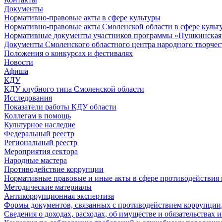
Документы
Нормативно-правовые акты в сфере культуры
Нормативно-правовые акты Смоленской области в сфере культ
Нормативные документы участников программы «Пушкинская 
Документы Смоленского областного центра народного творчес
Положения о конкурсах и фестивалях
Новости
Афиша
КДУ
КДУ клубного типа Смоленской области
Исследования
Показатели работы КДУ области
Коллегам в помощь
Культурное наследие
Федеральный реестр
Региональный реестр
Мероприятия сектора
Народные мастера
Противодействие коррупции
Нормативные правовые и иные акты в сфере противодействия
Методические материалы
Антикоррупционная экспертиза
Формы документов, связанных с противодействием коррупции,
Сведения о доходах, расходах, об имуществе и обязательствах