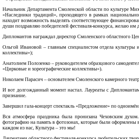
Начальник Департамента Смоленской области по культуре Мих
«Наследники традиций», проходящего в рамках национально
находит возможность выделять соответствующее финансирован
души поздравляю победителей фестиваля-конкурса, желаю им д
Дипломантов награждал директор Смоленского областного Цен
Ольгой Ивановой – главным специалистом отдела культуры 
коллективы»);
Анатолием Полозенко – руководителем образцового самодеяте
«Цирковые и хореографические коллективы»).
Николаем Парасич – основателем Смоленского камерного теат
И вот долгожданный момент настал. Лауреаты с Дипломантам
признание.
Завершил гала-концерт спектакль «Предложение» по одноимённ
Вся атмосфера праздника была пронизана Чеховским духом
фотографию на память в фотозонах, которые были оформлены в 
каждом из нас, Культура – это мы!
Лауреатами областного фестиваля-конкурса любительских твор