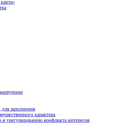
карта»
тва
 коррупции
 для заполнения
 имущественного характера
 и урегулированию конфликта интересов