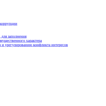
 коррупции
 для заполнения
 имущественного характера
 и урегулированию конфликта интересов