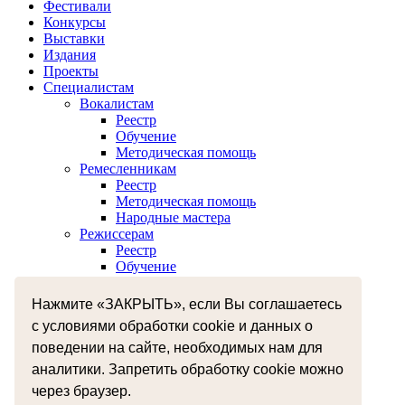
Фестивали
Конкурсы
Выставки
Издания
Проекты
Специалистам
Вокалистам
Реестр
Обучение
Методическая помощь
Ремесленникам
Реестр
Методическая помощь
Народные мастера
Режиссерам
Реестр
Обучение
Хореографам
Реестр
Нажмите «ЗАКРЫТЬ», если Вы соглашаетесь
Обучение
с условиями обработки cookie и данных о
Музыкантам
поведении на сайте, необходимых нам для
Реестр
Межнациональное сотрудничество
аналитики. Запретить обработку cookie можно
Независимая оценка качества оказания услуг
через браузер.
Бесплатная юридическая помощь