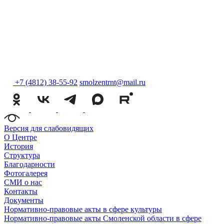
+7 (4812) 38-55-92
smolzentrnt@mail.ru
Версия для слабовидящих
О Центре
История
Структура
Благодарности
Фотогалерея
СМИ о нас
Контакты
Документы
Нормативно-правовые акты в сфере культуры
Нормативно-правовые акты Смоленской области в сфере