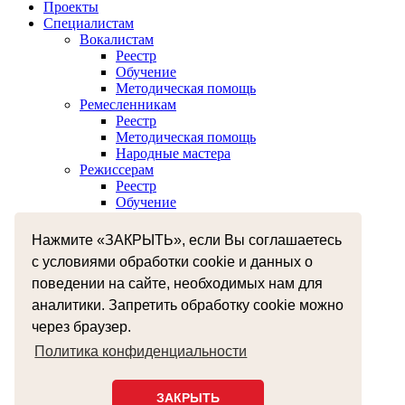
Проекты
Специалистам
Вокалистам
Реестр
Обучение
Методическая помощь
Ремесленникам
Реестр
Методическая помощь
Народные мастера
Режиссерам
Реестр
Обучение
Хореографам
Реестр
Нажмите «ЗАКРЫТЬ», если Вы соглашаетесь
Обучение
с условиями обработки cookie и данных о
Музыкантам
поведении на сайте, необходимых нам для
Реестр
Межнациональное сотрудничество
аналитики. Запретить обработку cookie можно
Независимая оценка качества оказания услуг
через браузер.
Бесплатная юридическая помощь
Земский работник культуры
Политика конфиденциальности
+7 (4812) 38-55-92
smolzentrnt@mail.ru
ЗАКРЫТЬ