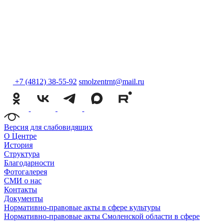
+7 (4812) 38-55-92
smolzentrnt@mail.ru
Версия для слабовидящих
О Центре
История
Структура
Благодарности
Фотогалерея
СМИ о нас
Контакты
Документы
Нормативно-правовые акты в сфере культуры
Нормативно-правовые акты Смоленской области в сфере