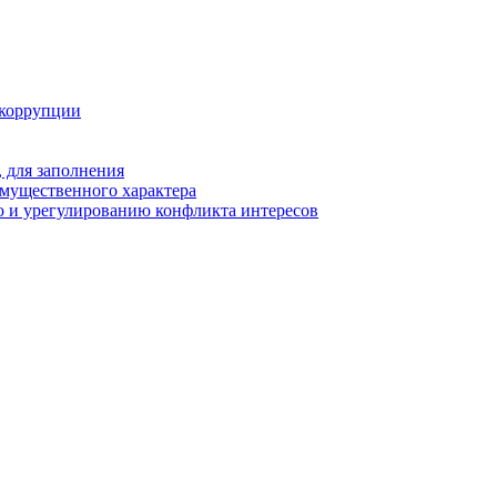
 коррупции
 для заполнения
 имущественного характера
 и урегулированию конфликта интересов