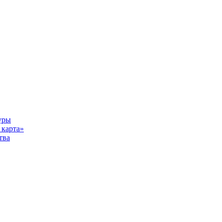
уры
карта»
тва