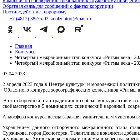
Комиссия по соблюдению требований к служебному поведению
Обратная связь для сообщений о фактах коррупции
Противодействие терроризму
+7 (4812) 38-55-92
smolzentrnt@mail.ru
Главная
Конкурсы
Четвёртый межрайонный этап конкурса «Ритмы века - 20
Четвёртый межрайонный этап конкурса «Ритмы века - 20
03.04.2023
2 апреля 2023 года в Центре культуры и молодежной политики
Областного конкурса хореографических коллективов «Ритмы ве
Этот отборочный этап традиционно собрал конкурсантов из го
своё мастерство в 5 номинациях: сценический народный, совре
Атмосфера конкурса всегда заражает удивительным чувством в
Украшением данного отборочного межрайонного этапа стало
Суржикова, город Десногорск. Талантливые вокалисты добавил
и уникальна. Авторские костюмы и приёмы в хореографическо