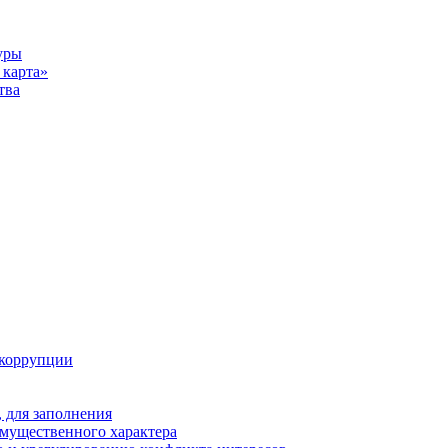
уры
карта»
тва
 коррупции
 для заполнения
 имущественного характера