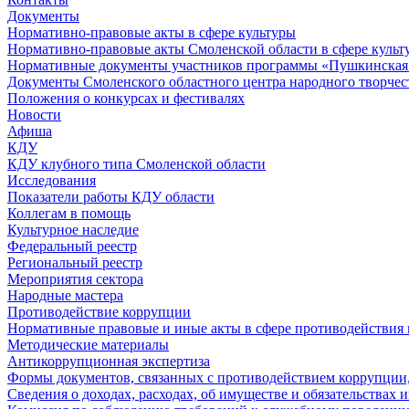
Документы
Нормативно-правовые акты в сфере культуры
Нормативно-правовые акты Смоленской области в сфере культ
Нормативные документы участников программы «Пушкинская 
Документы Смоленского областного центра народного творчес
Положения о конкурсах и фестивалях
Новости
Афиша
КДУ
КДУ клубного типа Смоленской области
Исследования
Показатели работы КДУ области
Коллегам в помощь
Культурное наследие
Федеральный реестр
Региональный реестр
Мероприятия сектора
Народные мастера
Противодействие коррупции
Нормативные правовые и иные акты в сфере противодействия
Методические материалы
Антикоррупционная экспертиза
Формы документов, связанных с противодействием коррупции,
Сведения о доходах, расходах, об имуществе и обязательствах