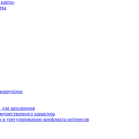
карта»
тва
 коррупции
 для заполнения
 имущественного характера
 и урегулированию конфликта интересов