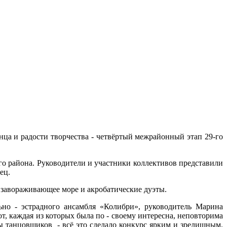
нца и радости творчества - четвёртый межрайонный этап 29-го
го района. Руководители и участники коллективов представили
ец.
, завораживающее море и акробатические дуэты.
но - эстрадного ансамбля «Колибри», руководитель Марина
, каждая из которых была по - своему интересна, неповторима
ы танцовщиков - всё это сделало конкурс ярким и зрелищным.