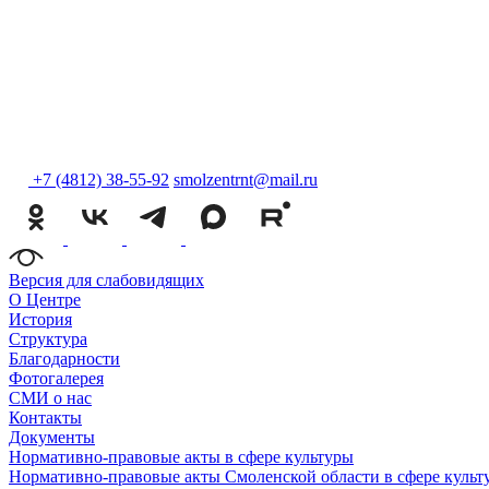
+7 (4812) 38-55-92
smolzentrnt@mail.ru
Версия для слабовидящих
О Центре
История
Структура
Благодарности
Фотогалерея
СМИ о нас
Контакты
Документы
Нормативно-правовые акты в сфере культуры
Нормативно-правовые акты Смоленской области в сфере культ