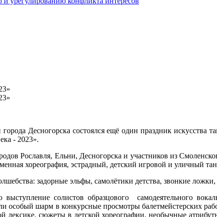
 и урегулированию конфликта интересов
23»
23»
 города Десногорска состоялся ещё один праздник искусства та
ка - 2023».
родов Рославля, Ельни, Десногорска и участников из Смоленско
менная хореография, эстрадный, детский игровой и уличный тан
олшебства: задорные эльфы, самолётики детства, звонкие ложки
 выступление солистов образцового самодеятельного вокаль
и особый шарм в конкурсные просмотры балетмейстерских работ
й лексике, сюжеты в детской хореографии, необычные атрибут