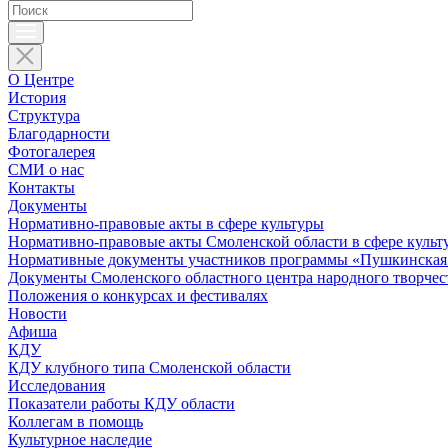
О Центре
История
Структура
Благодарности
Фотогалерея
СМИ о нас
Контакты
Документы
Нормативно-правовые акты в сфере культуры
Нормативно-правовые акты Смоленской области в сфере культ
Нормативные документы участников программы «Пушкинская 
Документы Смоленского областного центра народного творчес
Положения о конкурсах и фестивалях
Новости
Афиша
КДУ
КДУ клубного типа Смоленской области
Исследования
Показатели работы КДУ области
Коллегам в помощь
Культурное наследие