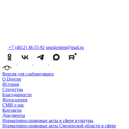
+7 (4812) 38-55-92
smolzentrnt@mail.ru
Версия для слабовидящих
О Центре
История
Структура
Благодарности
Фотогалерея
СМИ о нас
Контакты
Документы
Нормативно-правовые акты в сфере культуры
Нормативно-правовые акты Смоленской области в сфере