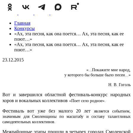
Главная
Конкурсы
«Ах, эта песня, как она поется… Ах, эта песня, как ее
поют…»
«Ах, эта песня, как она поется… Ах, эта песня, как ее
поют…»
23.12.2015
«...Покажите мне народ,
у которого бы больше было песен...»
Н. В. Гоголь
Вот и завершился областной фестиваль-конкурс народных
хоров и вокальных коллективов
«Поет село родное».
Фестиваль вот уже без малого 20 лет
является событием,
значимым для Смоленщины по масштабу и составу талантливых
самодеятельных коллективов.
Межрайонные этапы прошли в четырех городах Смоленской