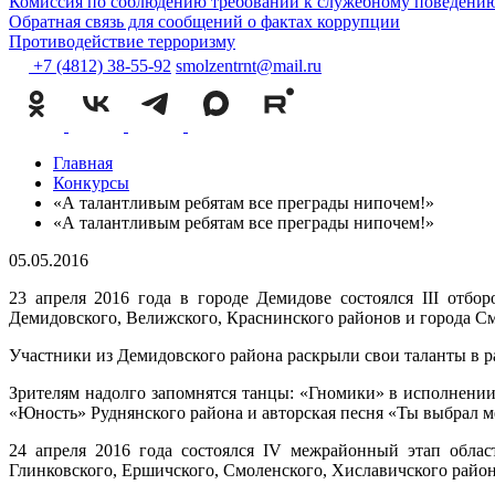
Комиссия по соблюдению требований к служебному поведению
Обратная связь для сообщений о фактах коррупции
Противодействие терроризму
+7 (4812) 38-55-92
smolzentrnt@mail.ru
Главная
Конкурсы
«А талантливым ребятам все преграды нипочем!»
«А талантливым ребятам все преграды нипочем!»
05.05.2016
23 апреля 2016 года в городе Демидове состоялся III отбо
Демидовского, Велижского, Краснинского районов и города С
Участники из Демидовского района раскрыли свои таланты в р
Зрителям надолго запомнятся танцы: «Гномики» в исполнени
«Юность» Руднянского района и авторская песня «Ты выбрал
24 апреля 2016 года состоялся IV межрайонный этап област
Глинковского, Ершичского, Смоленского, Хиславичского районо