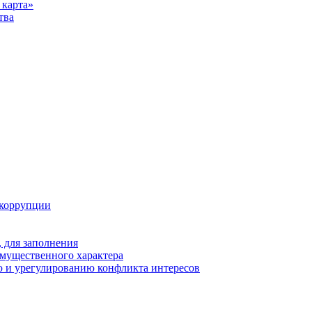
карта»
тва
 коррупции
 для заполнения
 имущественного характера
 и урегулированию конфликта интересов