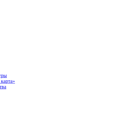
уры
карта»
тва