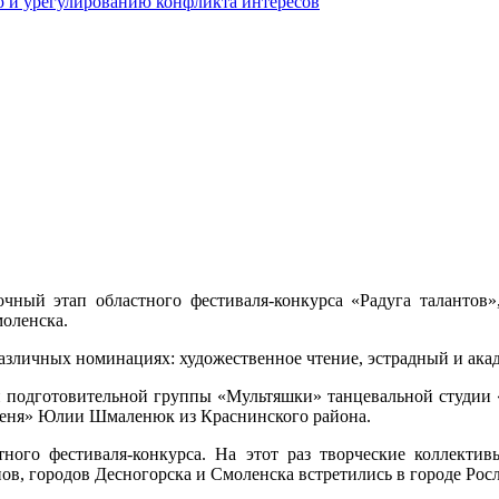
 и урегулированию конфликта интересов
рочный этап областного фестиваля-конкурса «Радуга талантов
моленска.
азличных номинациях: художественное чтение, эстрадный и акад
и подготовительной группы «Мультяшки» танцевальной студии
 меня» Юлии Шмаленюк из Краснинского района.
ного фестиваля-конкурса. На этот раз творческие коллектив
в, городов Десногорска и Смоленска встретились в городе Росл