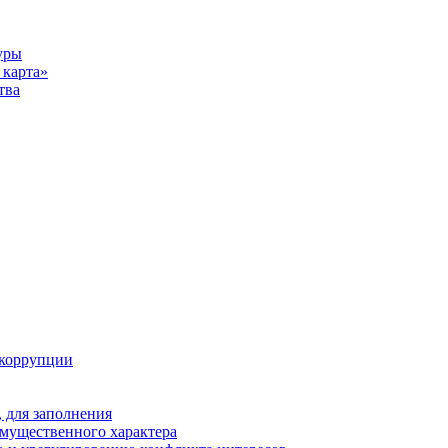
уры
карта»
тва
 коррупции
 для заполнения
 имущественного характера