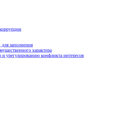
 коррупции
 для заполнения
 имущественного характера
 и урегулированию конфликта интересов