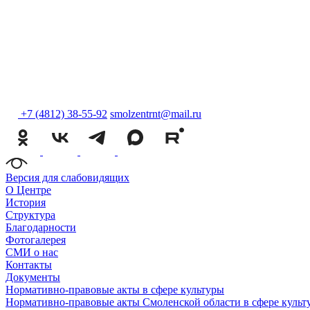
+7 (4812) 38-55-92
smolzentrnt@mail.ru
Версия для слабовидящих
О Центре
История
Структура
Благодарности
Фотогалерея
СМИ о нас
Контакты
Документы
Нормативно-правовые акты в сфере культуры
Нормативно-правовые акты Смоленской области в сфере культ