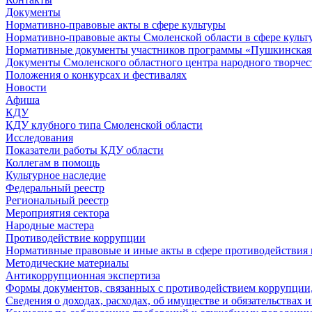
Документы
Нормативно-правовые акты в сфере культуры
Нормативно-правовые акты Смоленской области в сфере культ
Нормативные документы участников программы «Пушкинская 
Документы Смоленского областного центра народного творчес
Положения о конкурсах и фестивалях
Новости
Афиша
КДУ
КДУ клубного типа Смоленской области
Исследования
Показатели работы КДУ области
Коллегам в помощь
Культурное наследие
Федеральный реестр
Региональный реестр
Мероприятия сектора
Народные мастера
Противодействие коррупции
Нормативные правовые и иные акты в сфере противодействия
Методические материалы
Антикоррупционная экспертиза
Формы документов, связанных с противодействием коррупции,
Сведения о доходах, расходах, об имуществе и обязательствах