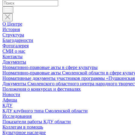
О Центре
История
Структура
Благодарности
Фотогалерея
СМИ о нас
Контакты
Документы
Нормативно-правовые акты в сфере культуры
Нормативно-правовые акты Смоленской области в сфере культ
Нормативные документы участников программы «Пушкинская 
Документы Смоленского областного центра народного творчес
Положения о конкурсах и фестивалях
Новости
Афиша
КДУ
КДУ клубного типа Смоленской области
Исследования
Показатели работы КДУ области
Коллегам в помощь
Культурное наследие