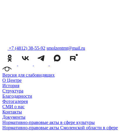
+7 (4812) 38-55-92
smolzentrnt@mail.ru
Версия для слабовидящих
О Центре
История
Структура
Благодарности
Фотогалерея
СМИ о нас
Контакты
Документы
Нормативно-правовые акты в сфере культуры
Нормативно-правовые акты Смоленской области в сфере