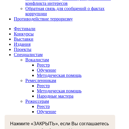
конфликта интересов
Обратная связь для сообщений о фактах
коррупции
Противодействие терроризму
Фестивали
Конкурсы
Выставки
Издания
Проекты
Специалистам
Вокалистам
Реестр
Обучение
Методическая помощь
Ремесленникам
Реестр
Методическая помощь
Народные мастера
Режиссерам
Реестр
Обучение
Хореографам
Реестр
Нажмите «ЗАКРЫТЬ», если Вы соглашаетесь
Обучение