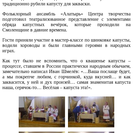
традиционно рубили капусту для закваски.
Фольклорный ансамбль «Алатырь» Центра творчества
подготовил театрализованное представление с элементами
обряда капустных вечёрок, которые проходили на
Смоленщине в давние времена.
Гости приняли участие в мастер-классе по шинковке капусты,
водили хороводы и были главными героями в народных
играх.
Как тут было не вспомнить, что о квашенье капусты –
процессе, ставшем в России практически народным обычаем,
замечательно написал Иван Шмелёв: «…Ваша послаще будет,
а мы покрепче любим, с горчинкой, куда вкусней… и как
заквасится, у ней и дух пронзей… самая знаменитая капуста
наша, серячок-то… Весёлая – капуста эта!».