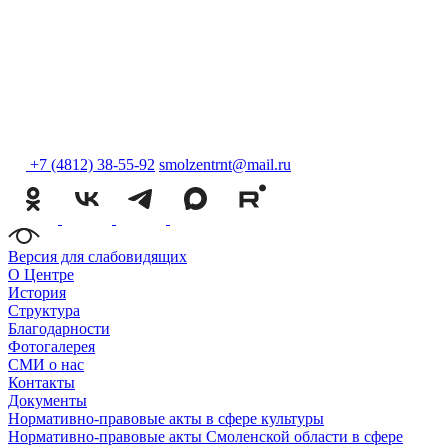
+7 (4812) 38-55-92
smolzentrnt@mail.ru
Версия для слабовидящих
О Центре
История
Структура
Благодарности
Фотогалерея
СМИ о нас
Контакты
Документы
Нормативно-правовые акты в сфере культуры
Нормативно-правовые акты Смоленской области в сфере