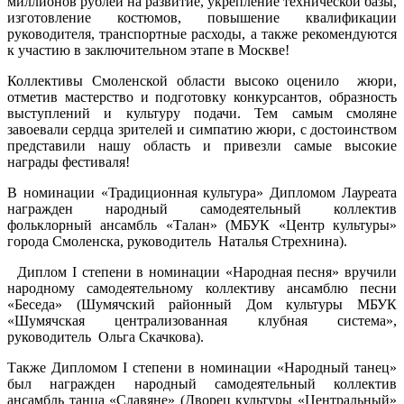
миллионов рублей на развитие, укрепление технической базы,
изготовление костюмов, повышение квалификации
руководителя, транспортные расходы, а также рекомендуются
к участию в заключительном этапе в Москве!
Коллективы Смоленской области высоко оценило жюри,
отметив мастерство и подготовку конкурсантов, образность
выступлений и культуру подачи. Тем самым смоляне
завоевали сердца зрителей и симпатию жюри, с достоинством
представили нашу область и привезли самые высокие
награды фестиваля!
В номинации «Традиционная культура» Дипломом Лауреата
награжден народный самодеятельный коллектив
фольклорный ансамбль «Талан» (МБУК «Центр культуры»
города Смоленска, руководитель Наталья Стрехнина).
Диплом I степени в номинации «Народная песня» вручили
народному самодеятельному коллективу ансамблю песни
«Беседа» (Шумячский районный Дом культуры МБУК
«Шумячская централизованная клубная система»,
руководитель Ольга Скачкова).
Также Дипломом I степени в номинации «Народный танец»
был награжден народный самодеятельный коллектив
ансамбль танца «Славяне» (Дворец культуры «Центральный»