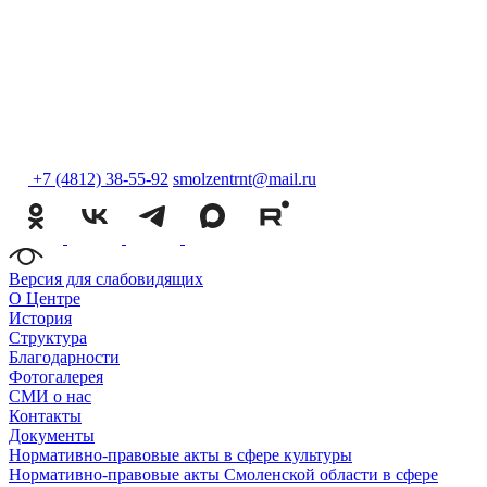
+7 (4812) 38-55-92
smolzentrnt@mail.ru
Версия для слабовидящих
О Центре
История
Структура
Благодарности
Фотогалерея
СМИ о нас
Контакты
Документы
Нормативно-правовые акты в сфере культуры
Нормативно-правовые акты Смоленской области в сфере