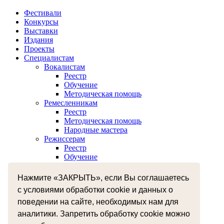
Фестивали
Конкурсы
Выставки
Издания
Проекты
Специалистам
Вокалистам
Реестр
Обучение
Методическая помощь
Ремесленникам
Реестр
Методическая помощь
Народные мастера
Режиссерам
Реестр
Обучение
Хореографам
Реестр
Нажмите «ЗАКРЫТЬ», если Вы соглашаетесь
Обучение
с условиями обработки cookie и данных о
Музыкантам
поведении на сайте, необходимых нам для
Реестр
Межнациональное сотрудничество
аналитики. Запретить обработку cookie можно
Независимая оценка качества оказания услуг