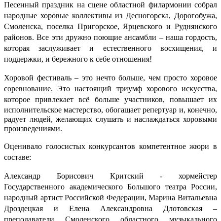
Песенный праздник на сцене областной филармонии собрал
народные хоровые коллективы из Десногорска, Дорогобужа,
Смоленска, поселка Пригорское, Ярцевского и Руднянского
районов. Все эти дружно поющие ансамбли – наша гордость,
которая заслуживает и естественного восхищения, и
поддержки, и бережного к себе отношения!
Хоровой фестиваль – это нечто больше, чем просто хоровое
соревнование. Это настоящий триумф хорового искусства,
которое
привлекает всё больше участников, повышает их
исполнительское мастерство, обогащает репертуар и, конечно,
радует людей, желающих слушать и наслаждаться хоровыми
произведениями.
Оценивало голосистых конкурсантов компетентное жюри в
составе:
Александр Борисович Критский - хормейстер
Государственного академического Большого театра России,
народный артист Российской Федерации, Марина Витальевна
Дроздецкая и Елена Александровна Длотовская –
преподаватели Смоленского областного музыкального