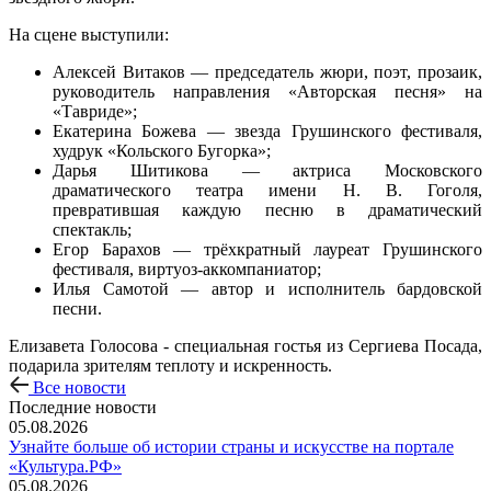
На сцене выступили:
Алексей Витаков — председатель жюри, поэт, прозаик,
руководитель направления «Авторская песня» на
«Тавриде»;
Екатерина Божева — звезда Грушинского фестиваля,
худрук «Кольского Бугорка»;
Дарья Шитикова — актриса Московского
драматического театра имени Н. В. Гоголя,
превратившая каждую песню в драматический
спектакль;
Егор Барахов — трёхкратный лауреат Грушинского
фестиваля, виртуоз-аккомпаниатор;
Илья Самотой — автор и исполнитель бардовской
песни.
Елизавета Голосова - специальная гостья из Сергиева Посада,
подарила зрителям теплоту и искренность.
Все новости
Последние новости
05.08.2026
Узнайте больше об истории страны и искусстве на портале
«Культура.РФ»
05.08.2026