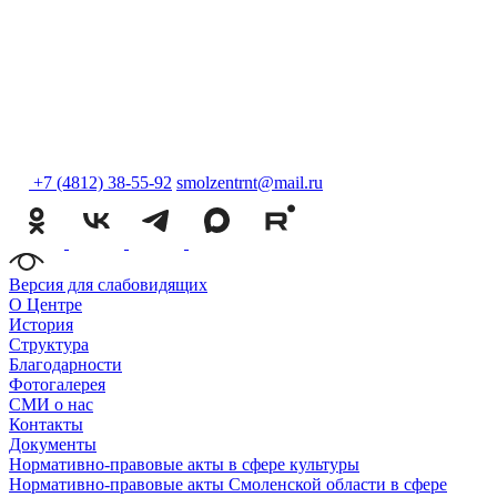
+7 (4812) 38-55-92
smolzentrnt@mail.ru
Версия для слабовидящих
О Центре
История
Структура
Благодарности
Фотогалерея
СМИ о нас
Контакты
Документы
Нормативно-правовые акты в сфере культуры
Нормативно-правовые акты Смоленской области в сфере