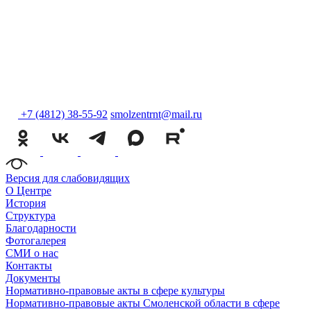
+7 (4812) 38-55-92
smolzentrnt@mail.ru
Версия для слабовидящих
О Центре
История
Структура
Благодарности
Фотогалерея
СМИ о нас
Контакты
Документы
Нормативно-правовые акты в сфере культуры
Нормативно-правовые акты Смоленской области в сфере