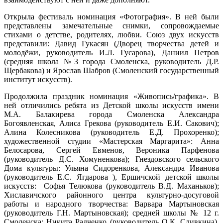
Открыла фестиваль номинация «Фотография». В ней были
представлены замечательные снимки, сопровождаемые
стихами о детстве, родителях, любви. Союз двух искусств
представили: Давид Гукасян (Дворец творчества детей и
молодёжи, руководитель И.Л. Гусарова), Даниил Петров
(средняя школа №3 города Смоленска, руководитель Д.Р.
Щербакова) и Ярослав Шабров (Смоленский государственный
институт искусств).
Продолжила праздник номинация «Живопись/графика». В
ней отличились ребята из Детской школы искусств имени
М.А. Балакирева города Смоленска Александра
Богоявленская, Алиса Грекова (руководитель Е.И. Сакович);
Алина Колесникова (руководитель Е.Д. Прохоренко);
художественной студии «Мастерская Маргарита»: Анна
Белосарова, Сергей Евменов, Вероника Парфенова
(руководитель Д.С. Хомуненкова); Гнездовского сельского
Дома культуры: Ульяна Сидоренкова, Александра Иванова
(руководитель Е.С. Ягдарова ), Ершичской детской школы
искусств: Софья Телюкова (руководитель В.Д. Маханьков);
Хиславичского районного центра культурно-досуговой
работы и народного творчества: Варвара Мартыновская
(руководитель Г.Н. Мартыновская); средней школы № 12 г.
Смоленска: Никита Радченко (руководитель О.К. Сливкина).