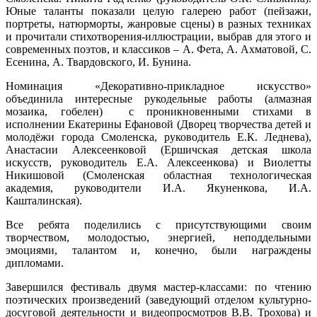
Юные таланты показали целую галерею работ (пейзажи,
портреты, натюрморты, жанровые сцены) в разных техниках
и прочитали стихотворения-иллюстрации, выбрав для этого и
современных поэтов, и классиков – А. Фета, А. Ахматовой, С.
Есенина, А. Твардовского, И. Бунина.
Номинация «Декоративно-прикладное искусство»
объединила интересные рукодельные работы (алмазная
мозаика, гобелен) с проникновенными стихами в
исполнении Екатерины Ефановой (Дворец творчества детей и
молодёжи города Смоленска, руководитель Е.К. Леднева),
Анастасии Алексеенковой (Ершичская детская школа
искусств, руководитель Е.А. Алексеенкова) и Виолетты
Никишовой (Смоленская областная технологическая
академия, руководители И.А. Якуненкова, И.А.
Кашталинская).
Все ребята поделились с присутствующими своим
творчеством, молодостью, энергией, неподдельными
эмоциями, талантом и, конечно, были награждены
дипломами.
Завершился фестиваль двумя мастер-классами: по чтению
поэтических произведений (заведующий отделом культурно-
досуговой деятельности и видеопросмотров В.В. Трохова) и