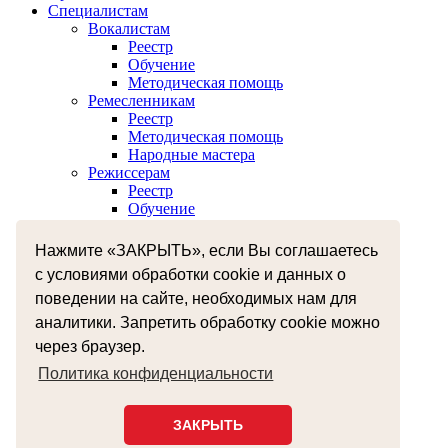
Специалистам
Вокалистам
Реестр
Обучение
Методическая помощь
Ремесленникам
Реестр
Методическая помощь
Народные мастера
Режиссерам
Реестр
Обучение
Хореографам
Реестр
Нажмите «ЗАКРЫТЬ», если Вы соглашаетесь
Обучение
с условиями обработки cookie и данных о
Музыкантам
поведении на сайте, необходимых нам для
Реестр
Межнациональное сотрудничество
аналитики. Запретить обработку cookie можно
Независимая оценка качества оказания услуг
через браузер.
Бесплатная юридическая помощь
Земский работник культуры
Политика конфиденциальности
+7 (4812) 38-55-92
smolzentrnt@mail.ru
ЗАКРЫТЬ