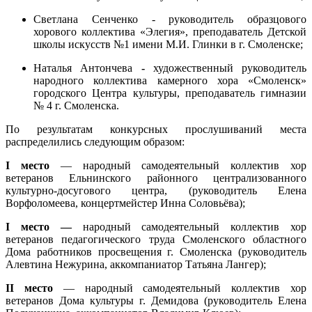
Светлана Сенченко - руководитель образцового
хорового коллектива «Элегия», преподаватель Детской
школы искусств №1 имени М.И. Глинки в г. Смоленске;
Наталья Антончева
-
художественный руководитель
народного коллектива камерного хора «Смоленск»
городского Центра культуры, преподаватель гимназии
№ 4 г. Смоленска.
По результатам конкурсных прослушиваний места
распределились следующим образом:
I
место
— народный самодеятельный коллектив хор
ветеранов Ельнинского районного централизованного
культурно-досугового центра, (руководитель Елена
Ворфоломеева, концертмейстер Инна Соловьёва);
I
место —
народный самодеятельный коллектив хор
ветеранов педагогического труда Смоленского областного
Дома работников просвещения г. Смоленска (руководитель
Алевтина Нежурина, аккомпаниатор Татьяна Лангер);
II
место
— народный самодеятельный коллектив хор
ветеранов Дома культуры г. Демидова (руководитель Елена