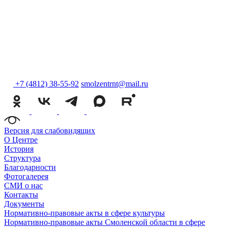
+7 (4812) 38-55-92
smolzentrnt@mail.ru
Версия для слабовидящих
О Центре
История
Структура
Благодарности
Фотогалерея
СМИ о нас
Контакты
Документы
Нормативно-правовые акты в сфере культуры
Нормативно-правовые акты Смоленской области в сфере