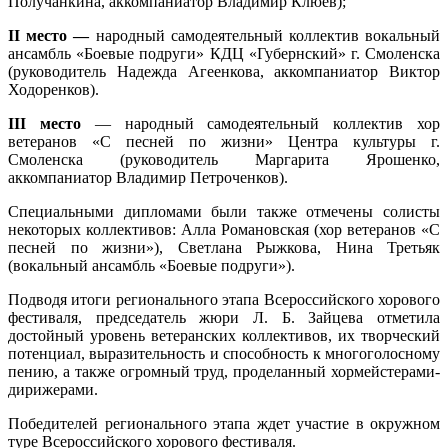
Получанкина, аккомпаниатор Владимир Клюев);
II
место —
народный самодеятельный коллектив вокальный
ансамбль «Боевые подруги» КДЦ «Губернский» г. Смоленска
(руководитель Надежда Агеенкова, аккомпаниатор Виктор
Ходоренков).
III
место
— народный самодеятельный коллектив хор
ветеранов «С песней по жизни» Центра культуры г.
Смоленска (руководитель Маргарита Ярошенко,
аккомпаниатор Владимир Петроченков).
Специальными дипломами были также отмечены солисты
некоторых коллективов: Алла Романовская (хор ветеранов «С
песней по жизни»), Светлана Рыжкова, Нина Третьяк
(вокальный ансамбль «Боевые подруги»).
Подводя итоги регионального этапа Всероссийского хорового
фестиваля, председатель жюри Л. Б. Зайцева отметила
достойный уровень ветеранских коллективов, их творческий
потенциал, выразительность и способность к многоголосному
пению, а также огромный труд, проделанный хормейстерами-
дирижерами.
Победителей регионального этапа ждет участие в окружном
туре Всероссийского хорового фестиваля.