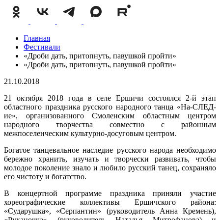
Главная
Фестивали
«Дроби дать, притопнуть, павушкой пройти»
«Дроби дать, притопнуть, павушкой пройти»
21.10.2018
21 октября 2018 года в селе Ершичи состоялся 2-й этап
областного праздника русского народного танца «На-СЛЕД-
ие», организованного Смоленским областным центром
народного творчества совместно с районным
межпоселенческим культурно-досуговым центром.
Богатое танцевальное наследие русского народа необходимо
бережно хранить, изучать и творчески развивать, чтобы
молодое поколение знало и любило русский танец, сохраняло
его чистоту и богатство.
В концертной программе праздника приняли участие
хореографические коллективы Ершичского района:
«Сударушка», «Серпантин» (руководитель Анна Кремень),
«Руханочка» (руководитель Наталья Митрофанова) и