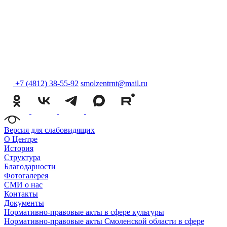
+7 (4812) 38-55-92
smolzentrnt@mail.ru
Версия для слабовидящих
О Центре
История
Структура
Благодарности
Фотогалерея
СМИ о нас
Контакты
Документы
Нормативно-правовые акты в сфере культуры
Нормативно-правовые акты Смоленской области в сфере