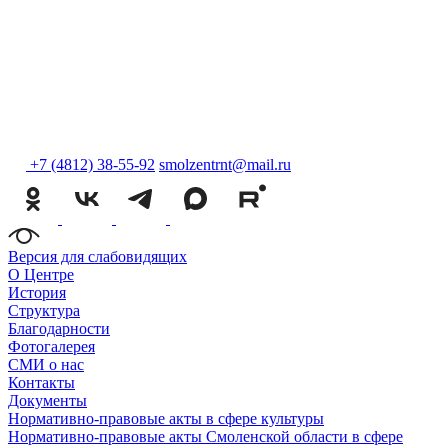
+7 (4812) 38-55-92
smolzentrnt@mail.ru
Версия для слабовидящих
О Центре
История
Структура
Благодарности
Фотогалерея
СМИ о нас
Контакты
Документы
Нормативно-правовые акты в сфере культуры
Нормативно-правовые акты Смоленской области в сфере