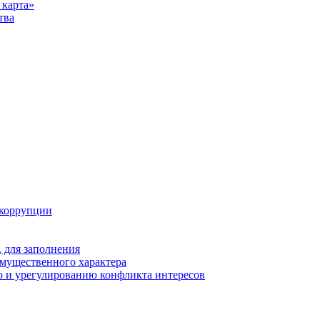
карта»
тва
 коррупции
 для заполнения
 имущественного характера
 и урегулированию конфликта интересов