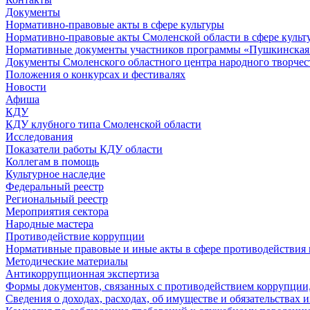
Документы
Нормативно-правовые акты в сфере культуры
Нормативно-правовые акты Смоленской области в сфере культ
Нормативные документы участников программы «Пушкинская 
Документы Смоленского областного центра народного творчес
Положения о конкурсах и фестивалях
Новости
Афиша
КДУ
КДУ клубного типа Смоленской области
Исследования
Показатели работы КДУ области
Коллегам в помощь
Культурное наследие
Федеральный реестр
Региональный реестр
Мероприятия сектора
Народные мастера
Противодействие коррупции
Нормативные правовые и иные акты в сфере противодействия
Методические материалы
Антикоррупционная экспертиза
Формы документов, связанных с противодействием коррупции,
Сведения о доходах, расходах, об имуществе и обязательствах