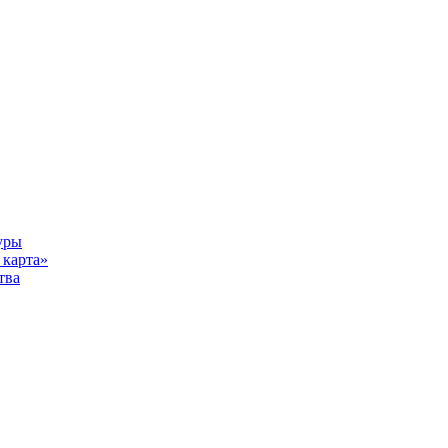
уры
карта»
тва