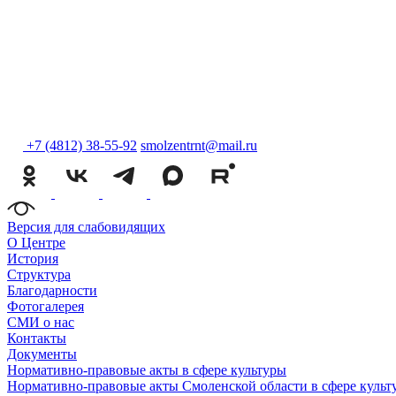
+7 (4812) 38-55-92
smolzentrnt@mail.ru
Версия для слабовидящих
О Центре
История
Структура
Благодарности
Фотогалерея
СМИ о нас
Контакты
Документы
Нормативно-правовые акты в сфере культуры
Нормативно-правовые акты Смоленской области в сфере культ