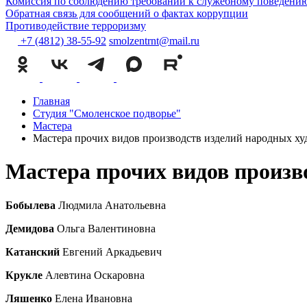
Комиссия по соблюдению требований к служебному поведению
Обратная связь для сообщений о фактах коррупции
Противодействие терроризму
+7 (4812) 38-55-92
smolzentrnt@mail.ru
Главная
Студия "Смоленское подворье"
Мастера
Мастера прочих видов производств изделий народных 
Мастера прочих видов произв
Бобылева
Людмила Анатольевна
Демидова
Ольга Валентиновна
Катанский
Евгений Аркадьевич
Крукле
Алевтина Оскаровна
Ляшенко
Елена Ивановна