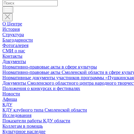
О Центре
История
Структура
Благодарности
Фотогалерея
СМИ о нас
Контакты
Документы
Нормативно-правовые акты в сфере культуры
Нормативно-правовые акты Смоленской области в сфере культ
Нормативные документы участников программы «Пушкинская 
Документы Смоленского областного центра народного творчес
Положения о конкурсах и фестивалях
Новости
Афиша
КДУ
КДУ клубного типа Смоленской области
Исследования
Показатели работы КДУ области
Коллегам в помощь
Культурное наследие