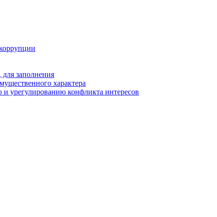
 коррупции
 для заполнения
 имущественного характера
 и урегулированию конфликта интересов