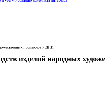
 и урегулированию конфликта интересов
художественных промыслов и ДПИ
одств изделий народных худо