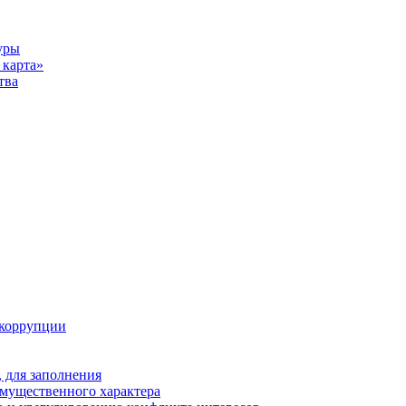
уры
карта»
тва
 коррупции
 для заполнения
 имущественного характера