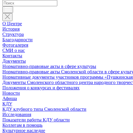
О Центре
История
Структура
Благодарности
Фотогалерея
СМИ о нас
Контакты
Документы
Нормативно-правовые акты в сфере культуры
Нормативно-правовые акты Смоленской области в сфере культ
Нормативные документы участников программы «Пушкинская 
Документы Смоленского областного центра народного творчес
Положения о конкурсах и фестивалях
Новости
Афиша
КДУ
КДУ клубного типа Смоленской области
Исследования
Показатели работы КДУ области
Коллегам в помощь
Культурное наследие