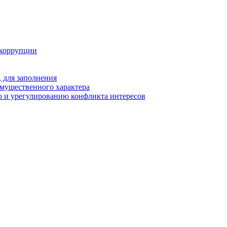
 коррупции
 для заполнения
 имущественного характера
 и урегулированию конфликта интересов