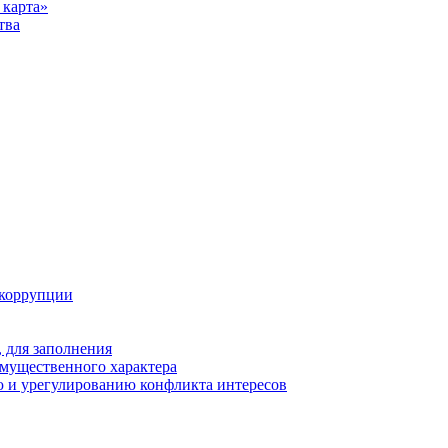
карта»
тва
 коррупции
 для заполнения
 имущественного характера
 и урегулированию конфликта интересов