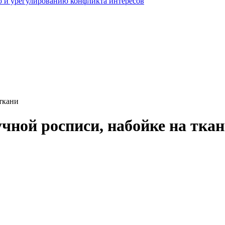
 и урегулированию конфликта интересов
ткани
чной росписи, набойке на тка