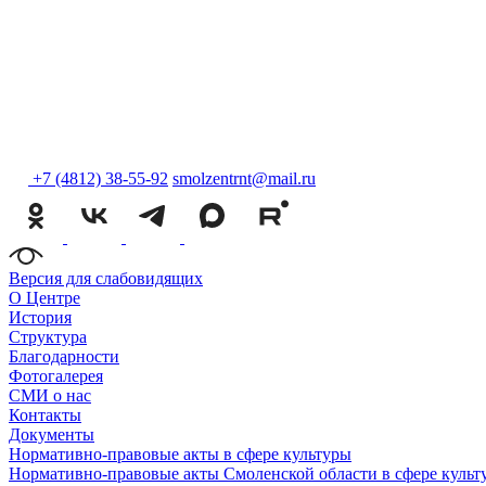
+7 (4812) 38-55-92
smolzentrnt@mail.ru
Версия для слабовидящих
О Центре
История
Структура
Благодарности
Фотогалерея
СМИ о нас
Контакты
Документы
Нормативно-правовые акты в сфере культуры
Нормативно-правовые акты Смоленской области в сфере культ