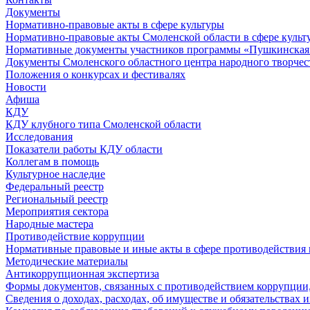
Документы
Нормативно-правовые акты в сфере культуры
Нормативно-правовые акты Смоленской области в сфере культ
Нормативные документы участников программы «Пушкинская 
Документы Смоленского областного центра народного творчес
Положения о конкурсах и фестивалях
Новости
Афиша
КДУ
КДУ клубного типа Смоленской области
Исследования
Показатели работы КДУ области
Коллегам в помощь
Культурное наследие
Федеральный реестр
Региональный реестр
Мероприятия сектора
Народные мастера
Противодействие коррупции
Нормативные правовые и иные акты в сфере противодействия
Методические материалы
Антикоррупционная экспертиза
Формы документов, связанных с противодействием коррупции,
Сведения о доходах, расходах, об имуществе и обязательствах