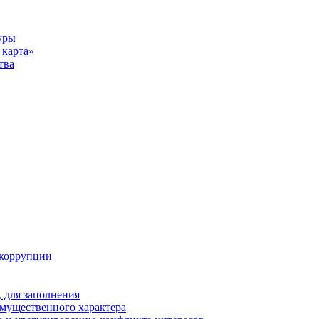
уры
карта»
тва
 коррупции
 для заполнения
 имущественного характера