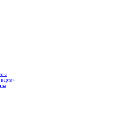
уры
карта»
тва