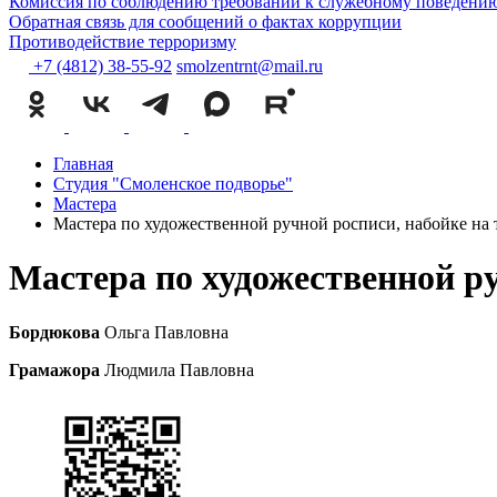
Комиссия по соблюдению требований к служебному поведению
Обратная связь для сообщений о фактах коррупции
Противодействие терроризму
+7 (4812) 38-55-92
smolzentrnt@mail.ru
Главная
Студия "Смоленское подворье"
Мастера
Мастера по художественной ручной росписи, набойке на 
Мастера по художественной ру
Бордюкова
Ольга Павловна
Грамажора
Людмила Павловна