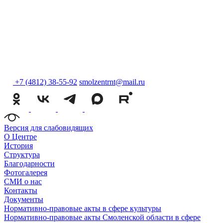
+7 (4812) 38-55-92
smolzentrnt@mail.ru
Версия для слабовидящих
О Центре
История
Структура
Благодарности
Фотогалерея
СМИ о нас
Контакты
Документы
Нормативно-правовые акты в сфере культуры
Нормативно-правовые акты Смоленской области в сфере