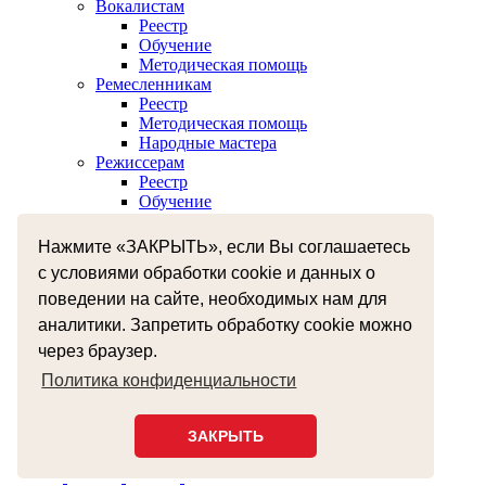
Вокалистам
Реестр
Обучение
Методическая помощь
Ремесленникам
Реестр
Методическая помощь
Народные мастера
Режиссерам
Реестр
Обучение
Хореографам
Реестр
Нажмите «ЗАКРЫТЬ», если Вы соглашаетесь
Обучение
с условиями обработки cookie и данных о
Музыкантам
Реестр
поведении на сайте, необходимых нам для
Межнациональное сотрудничество
аналитики. Запретить обработку cookie можно
Независимая оценка качества оказания услуг
через браузер.
Бесплатная юридическая помощь
Земский работник культуры
Политика конфиденциальности
+7 (4812) 38-55-92
smolzentrnt@mail.ru
ЗАКРЫТЬ