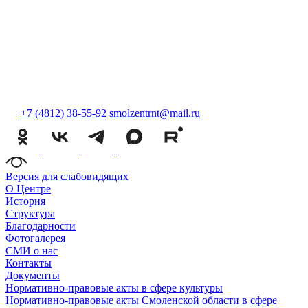
+7 (4812) 38-55-92
smolzentrnt@mail.ru
Версия для слабовидящих
О Центре
История
Структура
Благодарности
Фотогалерея
СМИ о нас
Контакты
Документы
Нормативно-правовые акты в сфере культуры
Нормативно-правовые акты Смоленской области в сфере