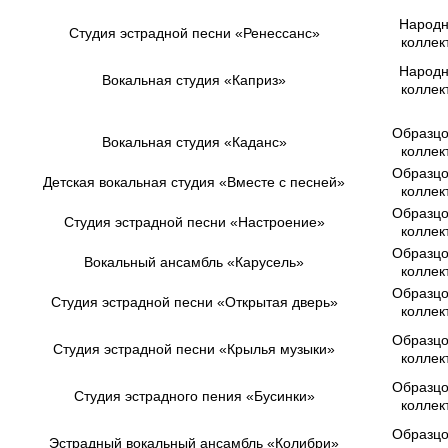
Народ
Студия эстрадной песни
«Ренессанс»
коллек
Народ
Вокальная студия
«Каприз»
коллек
Образц
Вокальная студия
«Каданс»
коллек
Образц
Детская вокальная студия
«Вместе с песней»
коллек
Образц
Студия эстрадной песни
«Настроение»
коллек
Образц
Вокальный ансамбль
«Карусель»
коллек
Образц
Студия эстрадной песни
«Открытая дверь»
коллек
Образц
Студия эстрадной песни
«Крылья музыки»
коллек
Образц
Студия эстрадного пения
«Бусинки»
коллек
Образц
Эстрадный вокальный ансамбль
«Колибри»