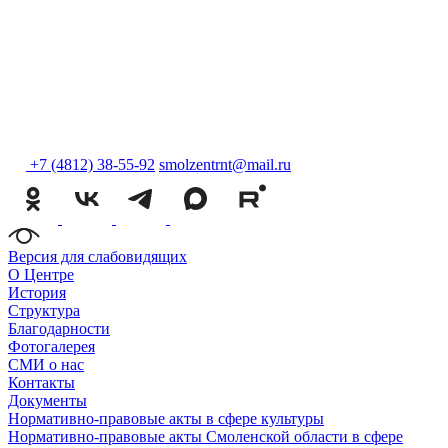
+7 (4812) 38-55-92
smolzentrnt@mail.ru
Версия для слабовидящих
О Центре
История
Структура
Благодарности
Фотогалерея
СМИ о нас
Контакты
Документы
Нормативно-правовые акты в сфере культуры
Нормативно-правовые акты Смоленской области в сфере