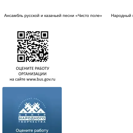
Ансамбль русской и казачьей песни
«Чисто поле
»
Народный 