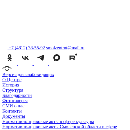
+7 (4812) 38-55-92
smolzentrnt@mail.ru
Версия для слабовидящих
О Центре
История
Структура
Благодарности
Фотогалерея
СМИ о нас
Контакты
Документы
Нормативно-правовые акты в сфере культуры
Нормативно-правовые акты Смоленской области в сфере