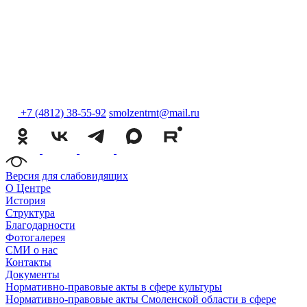
+7 (4812) 38-55-92
smolzentrnt@mail.ru
Версия для слабовидящих
О Центре
История
Структура
Благодарности
Фотогалерея
СМИ о нас
Контакты
Документы
Нормативно-правовые акты в сфере культуры
Нормативно-правовые акты Смоленской области в сфере