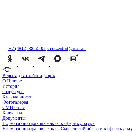
+7 (4812) 38-55-92
smolzentrnt@mail.ru
Версия для слабовидящих
О Центре
История
Структура
Благодарности
Фотогалерея
СМИ о нас
Контакты
Документы
Нормативно-правовые акты в сфере культуры
Нормативно-правовые акты Смоленской области в сфере культ