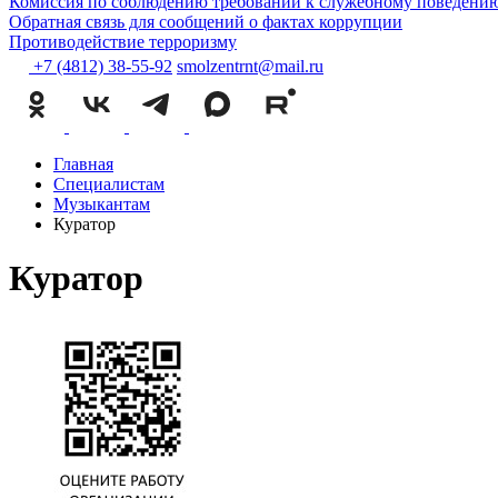
Комиссия по соблюдению требований к служебному поведению
Обратная связь для сообщений о фактах коррупции
Противодействие терроризму
+7 (4812) 38-55-92
smolzentrnt@mail.ru
Главная
Специалистам
Музыкантам
Куратор
Куратор