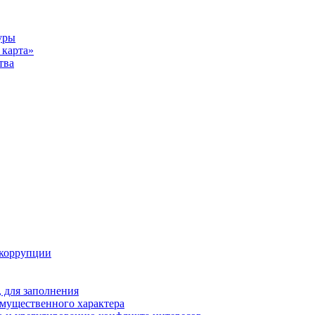
уры
карта»
тва
 коррупции
 для заполнения
 имущественного характера