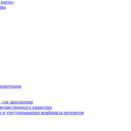
карта»
тва
 коррупции
 для заполнения
 имущественного характера
 и урегулированию конфликта интересов