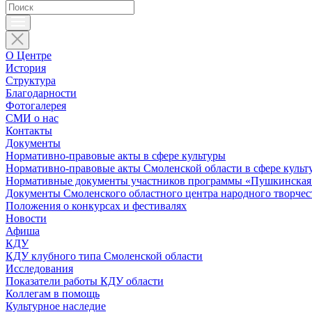
О Центре
История
Структура
Благодарности
Фотогалерея
СМИ о нас
Контакты
Документы
Нормативно-правовые акты в сфере культуры
Нормативно-правовые акты Смоленской области в сфере культ
Нормативные документы участников программы «Пушкинская 
Документы Смоленского областного центра народного творчес
Положения о конкурсах и фестивалях
Новости
Афиша
КДУ
КДУ клубного типа Смоленской области
Исследования
Показатели работы КДУ области
Коллегам в помощь
Культурное наследие