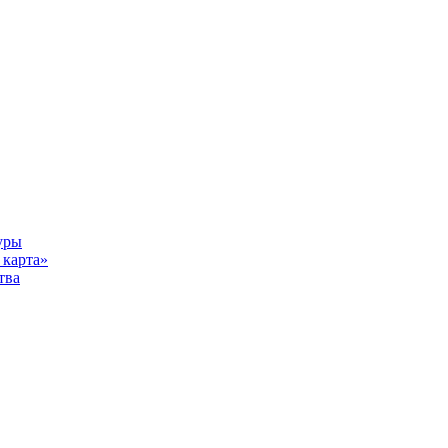
уры
карта»
тва