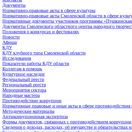
Документы
Нормативно-правовые акты в сфере культуры
Нормативно-правовые акты Смоленской области в сфере культ
Нормативные документы участников программы «Пушкинская 
Документы Смоленского областного центра народного творчес
Положения о конкурсах и фестивалях
Новости
Афиша
КДУ
КДУ клубного типа Смоленской области
Исследования
Показатели работы КДУ области
Коллегам в помощь
Культурное наследие
Федеральный реестр
Региональный реестр
Мероприятия сектора
Народные мастера
Противодействие коррупции
Нормативные правовые и иные акты в сфере противодействия
Методические материалы
Антикоррупционная экспертиза
Формы документов, связанных с противодействием коррупции,
Сведения о доходах, расходах, об имуществе и обязательствах