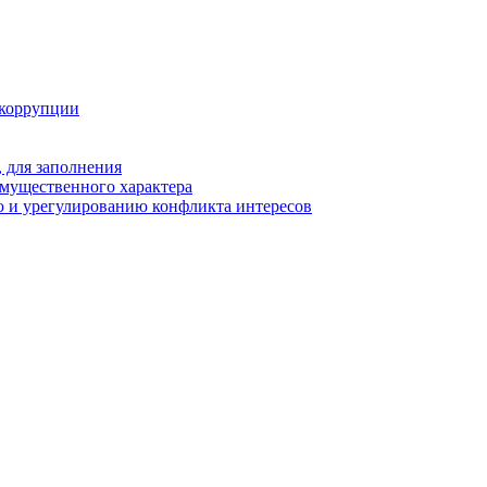
 коррупции
 для заполнения
 имущественного характера
 и урегулированию конфликта интересов