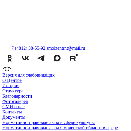
+7 (4812) 38-55-92
smolzentrnt@mail.ru
Версия для слабовидящих
О Центре
История
Структура
Благодарности
Фотогалерея
СМИ о нас
Контакты
Документы
Нормативно-правовые акты в сфере культуры
Нормативно-правовые акты Смоленской области в сфере