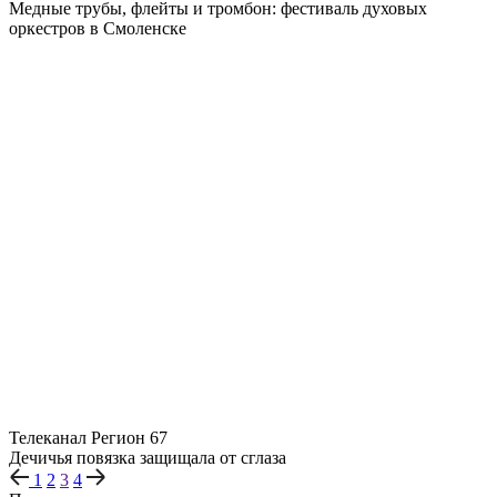
Медные трубы, флейты и тромбон: фестиваль духовых
оркестров в Смоленске
Телеканал Регион 67
Дечичья повязка защищала от сглаза
1
2
3
4