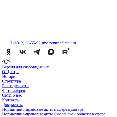
+7 (4812) 38-55-92
smolzentrnt@mail.ru
Версия для слабовидящих
О Центре
История
Структура
Благодарности
Фотогалерея
СМИ о нас
Контакты
Документы
Нормативно-правовые акты в сфере культуры
Нормативно-правовые акты Смоленской области в сфере