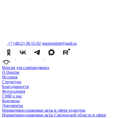
+7 (4812) 38-55-92
smolzentrnt@mail.ru
Версия для слабовидящих
О Центре
История
Структура
Благодарности
Фотогалерея
СМИ о нас
Контакты
Документы
Нормативно-правовые акты в сфере культуры
Нормативно-правовые акты Смоленской области в сфере