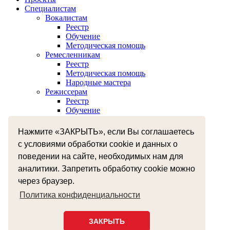
Специалистам
Вокалистам
Реестр
Обучение
Методическая помощь
Ремесленникам
Реестр
Методическая помощь
Народные мастера
Режиссерам
Реестр
Обучение
Хореографам
Реестр
Нажмите «ЗАКРЫТЬ», если Вы соглашаетесь
Обучение
с условиями обработки cookie и данных о
Музыкантам
Реестр
поведении на сайте, необходимых нам для
Межнациональное сотрудничество
аналитики. Запретить обработку cookie можно
Независимая оценка качества оказания услуг
через браузер.
Бесплатная юридическая помощь
Земский работник культуры
Политика конфиденциальности
+7 (4812) 38-55-92
smolzentrnt@mail.ru
ЗАКРЫТЬ