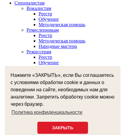
Специалистам
Вокалистам
Реестр
Обучение
Методическая помощь
Ремесленникам
Реестр
Методическая помощь
Народные мастера
Режиссерам
Реестр
Обучение
Хореографам
Реестр
Нажмите «ЗАКРЫТЬ», если Вы соглашаетесь
Обучение
с условиями обработки cookie и данных о
Музыкантам
Реестр
поведении на сайте, необходимых нам для
Межнациональное сотрудничество
аналитики. Запретить обработку cookie можно
Независимая оценка качества оказания услуг
через браузер.
Бесплатная юридическая помощь
Земский работник культуры
Политика конфиденциальности
+7 (4812) 38-55-92
smolzentrnt@mail.ru
ЗАКРЫТЬ