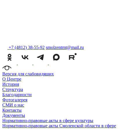
+7 (4812) 38-55-92
smolzentrnt@mail.ru
Версия для слабовидящих
О Центре
История
Структура
Благодарности
Фотогалерея
СМИ о нас
Контакты
Документы
Нормативно-правовые акты в сфере культуры
Нормативно-правовые акты Смоленской области в сфере