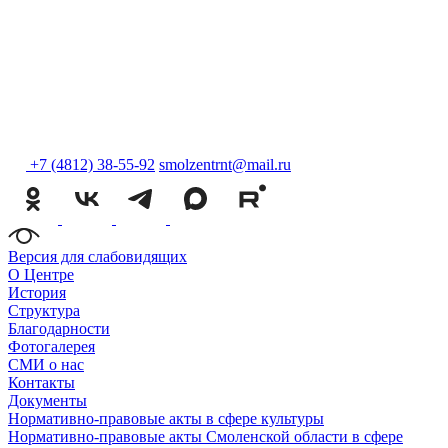
+7 (4812) 38-55-92
smolzentrnt@mail.ru
Версия для слабовидящих
О Центре
История
Структура
Благодарности
Фотогалерея
СМИ о нас
Контакты
Документы
Нормативно-правовые акты в сфере культуры
Нормативно-правовые акты Смоленской области в сфере