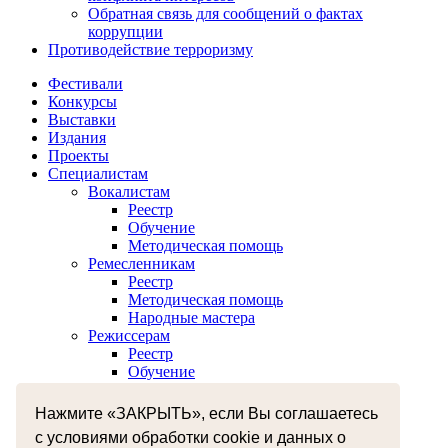
Обратная связь для сообщений о фактах
коррупции
Противодействие терроризму
Фестивали
Конкурсы
Выставки
Издания
Проекты
Специалистам
Вокалистам
Реестр
Обучение
Методическая помощь
Ремесленникам
Реестр
Методическая помощь
Народные мастера
Режиссерам
Реестр
Обучение
Хореографам
Реестр
Нажмите «ЗАКРЫТЬ», если Вы соглашаетесь
Обучение
с условиями обработки cookie и данных о
Музыкантам