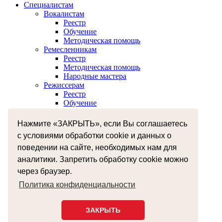
Специалистам
Вокалистам
Реестр
Обучение
Методическая помощь
Ремесленникам
Реестр
Методическая помощь
Народные мастера
Режиссерам
Реестр
Обучение
Хореографам
Реестр
Нажмите «ЗАКРЫТЬ», если Вы соглашаетесь
Обучение
с условиями обработки cookie и данных о
Музыкантам
Реестр
поведении на сайте, необходимых нам для
Межнациональное сотрудничество
аналитики. Запретить обработку cookie можно
Независимая оценка качества оказания услуг
через браузер.
Бесплатная юридическая помощь
Земский работник культуры
Политика конфиденциальности
+7 (4812) 38-55-92
smolzentrnt@mail.ru
ЗАКРЫТЬ