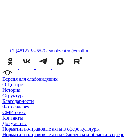
+7 (4812) 38-55-92
smolzentrnt@mail.ru
Версия для слабовидящих
О Центре
История
Структура
Благодарности
Фотогалерея
СМИ о нас
Контакты
Документы
Нормативно-правовые акты в сфере культуры
Нормативно-правовые акты Смоленской области в сфере