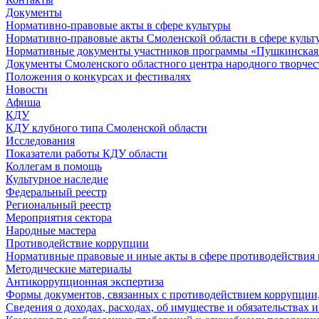
Документы
Нормативно-правовые акты в сфере культуры
Нормативно-правовые акты Смоленской области в сфере культ
Нормативные документы участников программы «Пушкинская 
Документы Смоленского областного центра народного творчес
Положения о конкурсах и фестивалях
Новости
Афиша
КДУ
КДУ клубного типа Смоленской области
Исследования
Показатели работы КДУ области
Коллегам в помощь
Культурное наследие
Федеральный реестр
Региональный реестр
Мероприятия сектора
Народные мастера
Противодействие коррупции
Нормативные правовые и иные акты в сфере противодействия
Методические материалы
Антикоррупционная экспертиза
Формы документов, связанных с противодействием коррупции,
Сведения о доходах, расходах, об имуществе и обязательствах