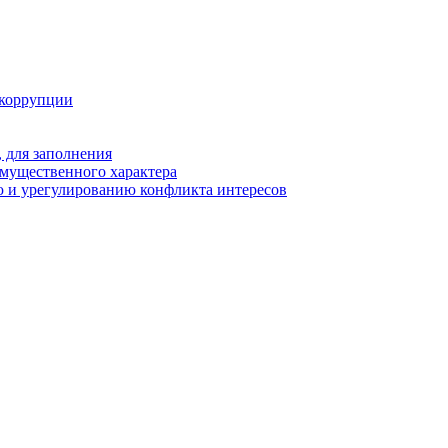
 коррупции
 для заполнения
 имущественного характера
 и урегулированию конфликта интересов