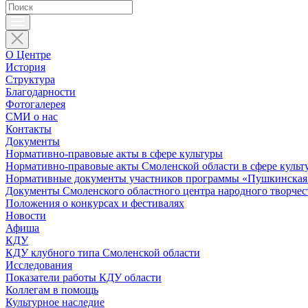
О Центре
История
Структура
Благодарности
Фотогалерея
СМИ о нас
Контакты
Документы
Нормативно-правовые акты в сфере культуры
Нормативно-правовые акты Смоленской области в сфере культ
Нормативные документы участников программы «Пушкинская 
Документы Смоленского областного центра народного творчес
Положения о конкурсах и фестивалях
Новости
Афиша
КДУ
КДУ клубного типа Смоленской области
Исследования
Показатели работы КДУ области
Коллегам в помощь
Культурное наследие