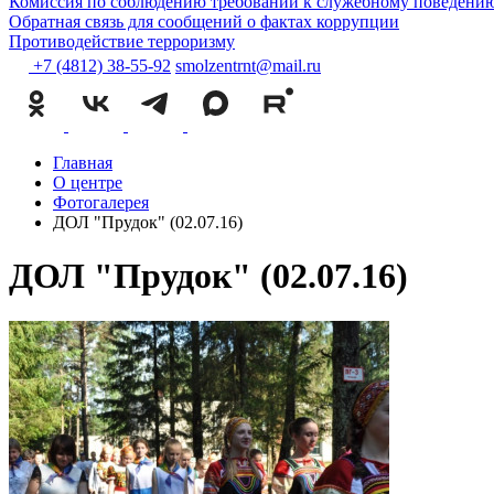
Комиссия по соблюдению требований к служебному поведению
Обратная связь для сообщений о фактах коррупции
Противодействие терроризму
+7 (4812) 38-55-92
smolzentrnt@mail.ru
Главная
О центре
Фотогалерея
ДОЛ "Прудок" (02.07.16)
ДОЛ "Прудок" (02.07.16)