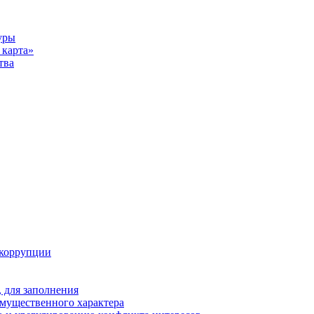
уры
карта»
тва
 коррупции
 для заполнения
 имущественного характера