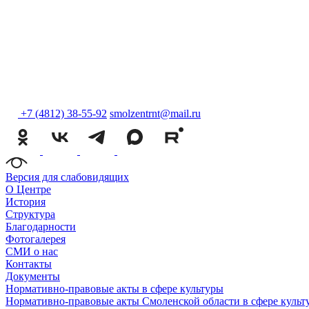
+7 (4812) 38-55-92
smolzentrnt@mail.ru
Версия для слабовидящих
О Центре
История
Структура
Благодарности
Фотогалерея
СМИ о нас
Контакты
Документы
Нормативно-правовые акты в сфере культуры
Нормативно-правовые акты Смоленской области в сфере культ