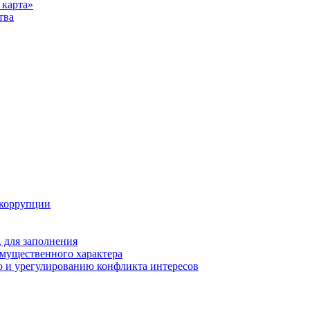
карта»
тва
 коррупции
 для заполнения
 имущественного характера
 и урегулированию конфликта интересов