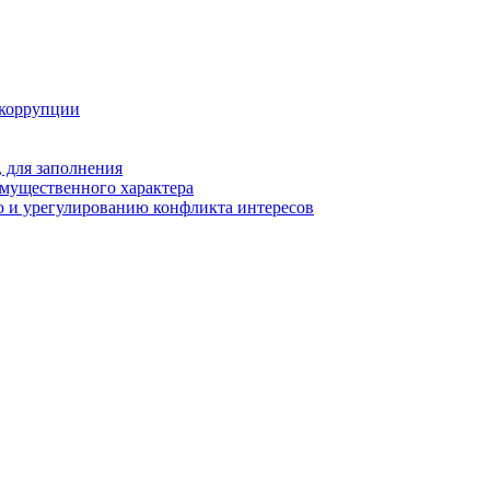
 коррупции
 для заполнения
 имущественного характера
 и урегулированию конфликта интересов