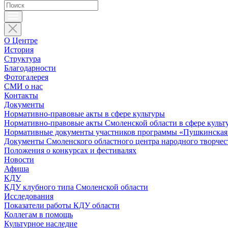
О Центре
История
Структура
Благодарности
Фотогалерея
СМИ о нас
Контакты
Документы
Нормативно-правовые акты в сфере культуры
Нормативно-правовые акты Смоленской области в сфере культ
Нормативные документы участников программы «Пушкинская 
Документы Смоленского областного центра народного творчес
Положения о конкурсах и фестивалях
Новости
Афиша
КДУ
КДУ клубного типа Смоленской области
Исследования
Показатели работы КДУ области
Коллегам в помощь
Культурное наследие