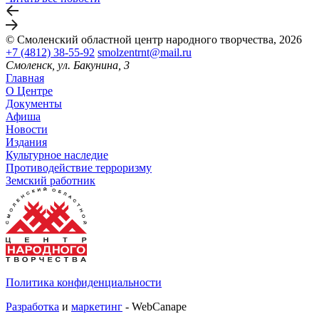
© Смоленский областной центр народного творчества, 2026
+7 (4812) 38-55-92
smolzentrnt@mail.ru
Смоленск, ул. Бакунина, 3
Главная
О Центре
Документы
Афиша
Новости
Издания
Культурное наследие
Противодействие терроризму
Земский работник
Политика конфиденциальности
Разработка
и
маркетинг
- WebCanape