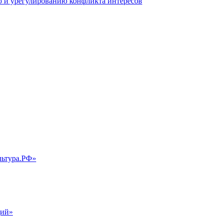
 и урегулированию конфликта интересов
льтура.РФ»
ций»