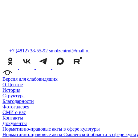
+7 (4812) 38-55-92
smolzentrnt@mail.ru
Версия для слабовидящих
О Центре
История
Структура
Благодарности
Фотогалерея
СМИ о нас
Контакты
Документы
Нормативно-правовые акты в сфере культуры
Нормативно-правовые акты Смоленской области в сфере культ