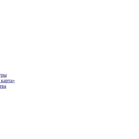
уры
карта»
тва