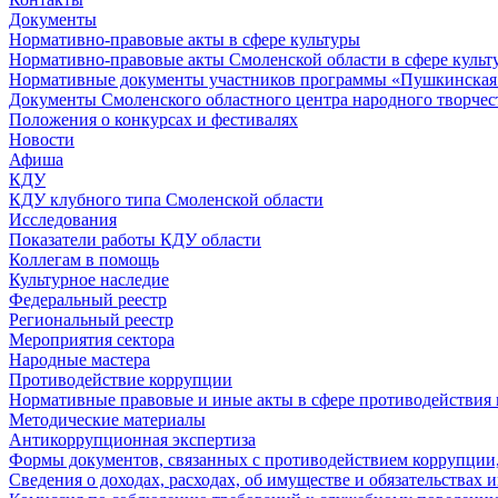
Документы
Нормативно-правовые акты в сфере культуры
Нормативно-правовые акты Смоленской области в сфере культ
Нормативные документы участников программы «Пушкинская 
Документы Смоленского областного центра народного творчес
Положения о конкурсах и фестивалях
Новости
Афиша
КДУ
КДУ клубного типа Смоленской области
Исследования
Показатели работы КДУ области
Коллегам в помощь
Культурное наследие
Федеральный реестр
Региональный реестр
Мероприятия сектора
Народные мастера
Противодействие коррупции
Нормативные правовые и иные акты в сфере противодействия
Методические материалы
Антикоррупционная экспертиза
Формы документов, связанных с противодействием коррупции,
Сведения о доходах, расходах, об имуществе и обязательствах