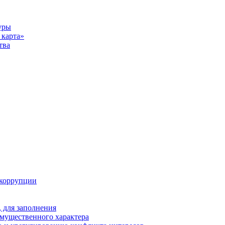
уры
карта»
тва
 коррупции
 для заполнения
 имущественного характера