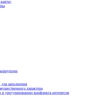
карта»
тва
 коррупции
 для заполнения
 имущественного характера
 и урегулированию конфликта интересов