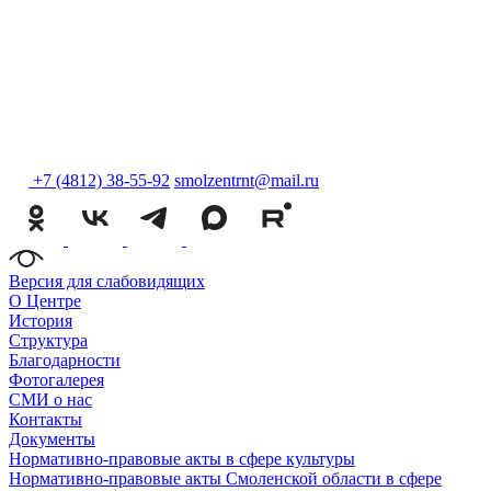
+7 (4812) 38-55-92
smolzentrnt@mail.ru
Версия для слабовидящих
О Центре
История
Структура
Благодарности
Фотогалерея
СМИ о нас
Контакты
Документы
Нормативно-правовые акты в сфере культуры
Нормативно-правовые акты Смоленской области в сфере