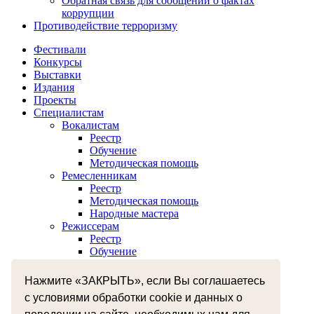
Обратная связь для сообщений о фактах
коррупции
Противодействие терроризму
Фестивали
Конкурсы
Выставки
Издания
Проекты
Специалистам
Вокалистам
Реестр
Обучение
Методическая помощь
Ремесленникам
Реестр
Методическая помощь
Народные мастера
Режиссерам
Реестр
Обучение
Хореографам
Реестр
Нажмите «ЗАКРЫТЬ», если Вы соглашаетесь
Обучение
с условиями обработки cookie и данных о
Музыкантам