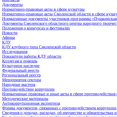
Документы
Нормативно-правовые акты в сфере культуры
Нормативно-правовые акты Смоленской области в сфере культ
Нормативные документы участников программы «Пушкинская 
Документы Смоленского областного центра народного творчес
Положения о конкурсах и фестивалях
Новости
Афиша
КДУ
КДУ клубного типа Смоленской области
Исследования
Показатели работы КДУ области
Коллегам в помощь
Культурное наследие
Федеральный реестр
Региональный реестр
Мероприятия сектора
Народные мастера
Противодействие коррупции
Нормативные правовые и иные акты в сфере противодействия
Методические материалы
Антикоррупционная экспертиза
Формы документов, связанных с противодействием коррупции,
Сведения о доходах, расходах, об имуществе и обязательствах