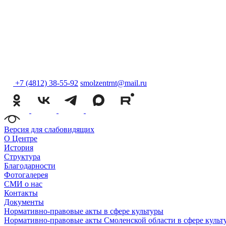
+7 (4812) 38-55-92
smolzentrnt@mail.ru
Версия для слабовидящих
О Центре
История
Структура
Благодарности
Фотогалерея
СМИ о нас
Контакты
Документы
Нормативно-правовые акты в сфере культуры
Нормативно-правовые акты Смоленской области в сфере культ