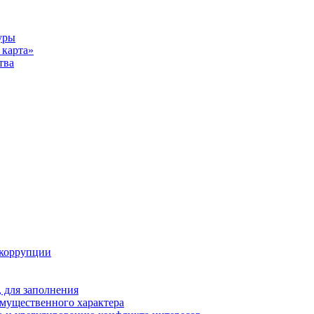
уры
карта»
тва
 коррупции
 для заполнения
 имущественного характера