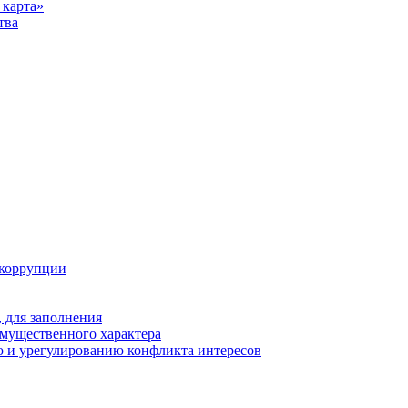
карта»
тва
 коррупции
 для заполнения
 имущественного характера
 и урегулированию конфликта интересов