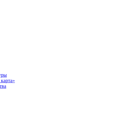
уры
карта»
тва