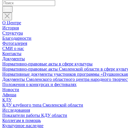
О Центре
История
Структура
Благодарности
Фотогалерея
СМИ о нас
Контакты
Документы
Нормативно-правовые акты в сфере культуры
Нормативно-правовые акты Смоленской области в сфере культ
Нормативные документы участников программы «Пушкинская 
Документы Смоленского областного центра народного творчес
Положения о конкурсах и фестивалях
Новости
Афиша
КДУ
КДУ клубного типа Смоленской области
Исследования
Показатели работы КДУ области
Коллегам в помощь
Культурное наследие