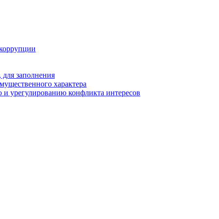
 коррупции
 для заполнения
 имущественного характера
 и урегулированию конфликта интересов