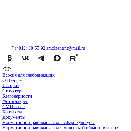
+7 (4812) 38-55-92
smolzentrnt@mail.ru
Версия для слабовидящих
О Центре
История
Структура
Благодарности
Фотогалерея
СМИ о нас
Контакты
Документы
Нормативно-правовые акты в сфере культуры
Нормативно-правовые акты Смоленской области в сфере