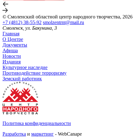
© Смоленский областной центр народного творчества, 2026
+7 (4812) 38-55-92
smolzentrnt@mail.ru
Смоленск, ул. Бакунина, 3
Главная
О Центре
Документы
Афиша
Новости
Издания
Культурное наследие
Противодействие терроризму
Земский работник
Политика конфиденциальности
Разработка
и
маркетинг
- WebCanape